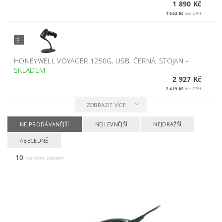
1 890 Kč
1 562 Kč
bez DPH
3.
HONEYWELL VOYAGER 1250G, USB, ČERNÁ, STOJAN
–
SKLADEM
2 927 Kč
2 419 Kč
bez DPH
ZOBRAZIT VÍCE
NEJPRODÁVANĚJŠÍ
NEJLEVNĚJŠÍ
NEJDRAŽŠÍ
ABECEDNĚ
10
položek celkem