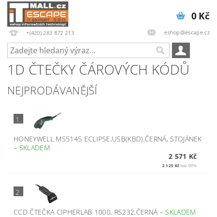
0 Kč
eshop@escape.cz
+(420) 283 872 213
1D ČTEČKY ČÁROVÝCH KÓDŮ
NEJPRODÁVANĚJŠÍ
1.
HONEYWELL MS5145 ECLIPSE,USB(KBD),ČERNÁ, STOJÁNEK
–
SKLADEM
2 571 Kč
2 125 Kč
bez DPH
2.
CCD ČTEČKA CIPHERLAB 1000, RS232,ČERNÁ
–
SKLADEM