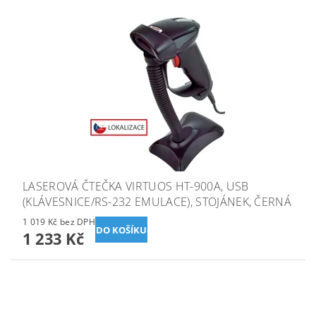
LASEROVÁ ČTEČKA VIRTUOS HT-900A, USB
(KLÁVESNICE/RS-232 EMULACE), STOJÁNEK, ČERNÁ
1 019 Kč bez DPH
1 233 Kč