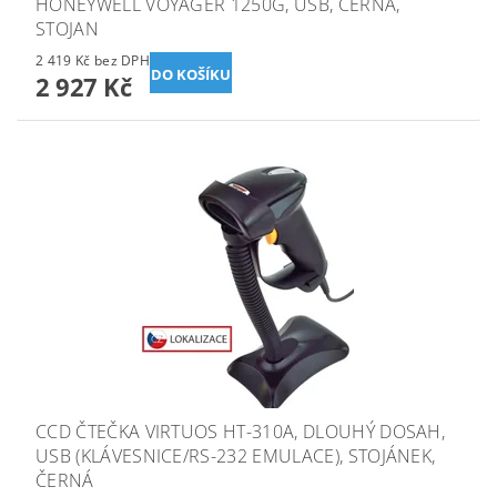
HONEYWELL VOYAGER 1250G, USB, ČERNÁ,
STOJAN
2 419 Kč bez DPH
2 927 Kč
CCD ČTEČKA VIRTUOS HT-310A, DLOUHÝ DOSAH,
USB (KLÁVESNICE/RS-232 EMULACE), STOJÁNEK,
ČERNÁ