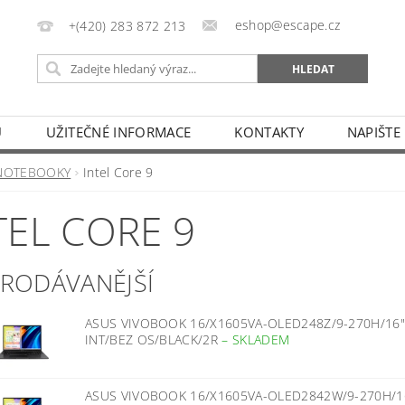
eshop@escape.cz
+(420) 283 872 213
U
UŽITEČNÉ INFORMACE
KONTAKTY
NAPIŠTE
NOTEBOOKY
Intel Core 9
TEL CORE 9
PRODÁVANĚJŠÍ
ASUS VIVOBOOK 16/X1605VA-OLED248Z/9-270H/16
INT/BEZ OS/BLACK/2R
–
SKLADEM
ASUS VIVOBOOK 16/X1605VA-OLED2842W/9-270H/1