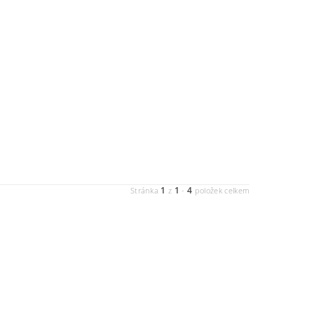
1
1
4
Stránka
z
-
položek celkem