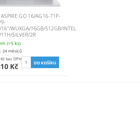
 ASPIRE GO 16/AG16-71P-
/9-
/16"/WUXGA/16GB/512GB/INTEL
W11H/SILVER/2R
dem
(>5 ks)
: 24 měsíců
20 917 Kč bez DPH
310 Kč