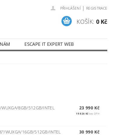
|
PŘIHLÁŠENÍ
REGISTRACE
KOŠÍK:
0 Kč
 NÁM
ESCAPE IT EXPERT WEB
"/WUXGA/8GB/512GB/INTEL
23 990 Kč
19 826 Kč
bez DPH
6"/WUXGA/16GB/512GB/INTEL
30 990 Kč