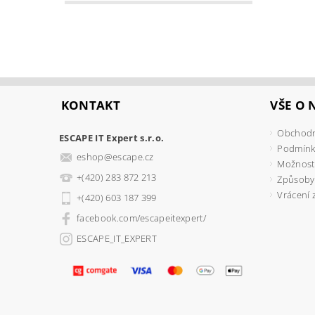
KONTAKT
VŠE O
Obchodn
ESCAPE IT Expert s.r.o.
Podmínk
eshop
@
escape.cz
Možnosti
+(420) 283 872 213
Způsoby
Vrácení 
+(420) 603 187 399
facebook.com/escapeitexpert/
ESCAPE_IT_EXPERT