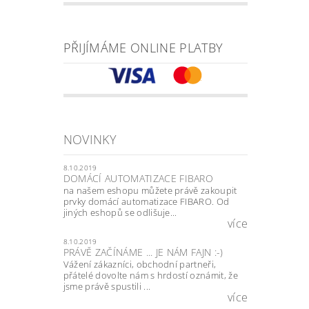
PŘIJÍMÁME ONLINE PLATBY
NOVINKY
8.10.2019
DOMÁCÍ AUTOMATIZACE FIBARO
na našem eshopu můžete právě zakoupit
prvky domácí automatizace FIBARO. Od
jiných eshopů se odlišuje...
více
8.10.2019
PRÁVĚ ZAČÍNÁME ... JE NÁM FAJN :-)
Vážení zákazníci, obchodní partneři,
přátelé dovolte nám s hrdostí oznámit, že
jsme právě spustili ...
více