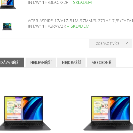
INT/W11H/BLACK/2R
–
SKLADEM
ACER ASPIRE 17/A17-51M-97MM/9-270H/17,3"/FHD/
INT/W11H/GRAY/2R
–
SKLADEM
ZOBRAZIT VÍCE
ODÁVANĚJŠÍ
NEJLEVNĚJŠÍ
NEJDRAŽŠÍ
ABECEDNĚ