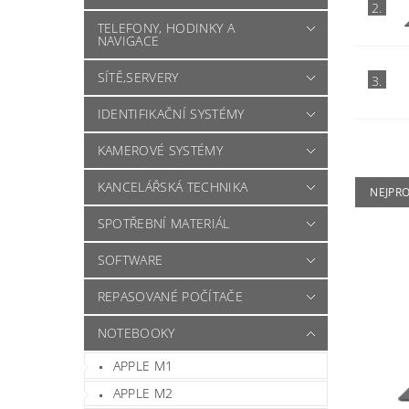
2.
TELEFONY, HODINKY A
NAVIGACE
SÍTĚ,SERVERY
3.
IDENTIFIKAČNÍ SYSTÉMY
KAMEROVÉ SYSTÉMY
KANCELÁŘSKÁ TECHNIKA
NEJPR
SPOTŘEBNÍ MATERIÁL
SOFTWARE
REPASOVANÉ POČÍTAČE
NOTEBOOKY
APPLE M1
APPLE M2