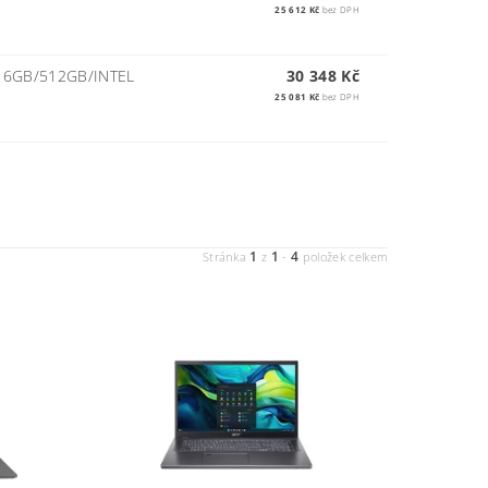
25 612 Kč
bez DPH
16GB/512GB/INTEL
30 348 Kč
25 081 Kč
bez DPH
1
1
4
Stránka
z
-
položek celkem