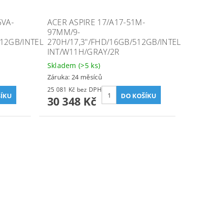
5VA-
ACER ASPIRE 17/A17-51M-
97MM/9-
12GB/INTEL
270H/17,3"/FHD/16GB/512GB/INTEL
INT/W11H/GRAY/2R
Skladem
(>5 ks)
Záruka: 24 měsíců
25 081 Kč bez DPH
30 348 Kč