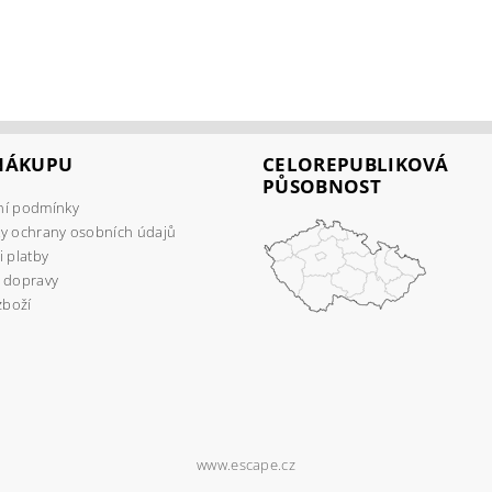
 NÁKUPU
CELOREPUBLIKOVÁ
PŮSOBNOST
í podmínky
y ochrany osobních údajů
 platby
 dopravy
zboží
www.escape.cz