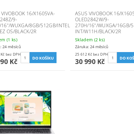
 VIVOBOOK 16/X1605VA-
ASUS VIVOBOOK 16/X160
248Z/9-
OLED2842W/9-
/16"/WUXGA/8GB/512GB/INTEL
270H/16"/WUXGA/16GB/5
BEZ OS/BLACK/2R
INT/W11H/BLACK/2R
dem
(1 ks)
Skladem
(2 ks)
: 24 měsíců
Záruka: 24 měsíců
19 826 Kč bez DPH
25 612 Kč bez DPH
990 Kč
30 990 Kč