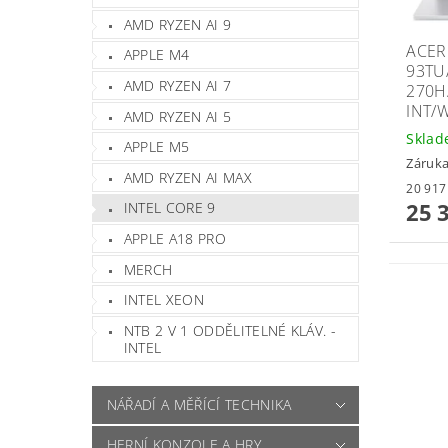
AMD RYZEN AI 9
ACER
APPLE M4
93TU
AMD RYZEN AI 7
270H
INT/
AMD RYZEN AI 5
Skla
APPLE M5
Záruka
AMD RYZEN AI MAX
25 
INTEL CORE 9
APPLE A18 PRO
MERCH
INTEL XEON
NTB 2 V 1 ODDĚLITELNÉ KLÁV. -
INTEL
NÁŘADÍ A MĚŘÍCÍ TECHNIKA
HERNÍ KONZOLE A HRY