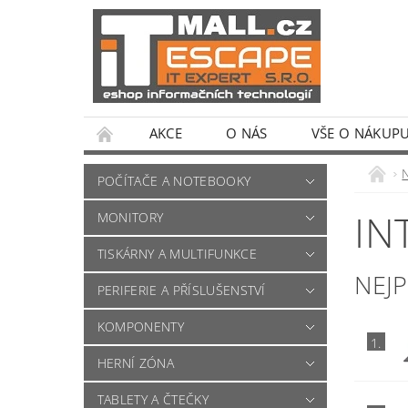
AKCE
O NÁS
VŠE O NÁKUP
POČÍTAČE A NOTEBOOKY
IN
MONITORY
TISKÁRNY A MULTIFUNKCE
NEJ
PERIFERIE A PŘÍSLUŠENSTVÍ
KOMPONENTY
1.
HERNÍ ZÓNA
TABLETY A ČTEČKY