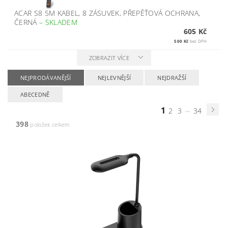
ACAR S8 5M KABEL, 8 ZÁSUVEK, PŘEPĚŤOVÁ OCHRANA,
ČERNÁ
–
SKLADEM
605 Kč
500 Kč
bez DPH
ZOBRAZIT VÍCE
NEJPRODÁVANĚJŠÍ
NEJLEVNĚJŠÍ
NEJDRAŽŠÍ
ABECEDNĚ
1
...
2
3
34
398
položek celkem