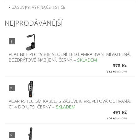
ZÁSUVKY, VYPÍNAČE, JISTIČE
NEJPRODÁVANĚJŠÍ
1.
PLATINET PDL1930B STOLNÍ LED LAMPA 3W STMÍVATELNÁ,
BEZDRÁTOVÉ NABÍJENÍ, ČERNÁ
–
SKLADEM
378 Kč
312 Kč
bez DPH
2.
ACAR F5 IEC 5M KABEL, 5 ZÁSUVEK, PŘEPĚŤOVÁ OCHRANA,
C14 DO UPS, ČERNÝ
–
SKLADEM
491 Kč
406 Kč
bez DPH
3.