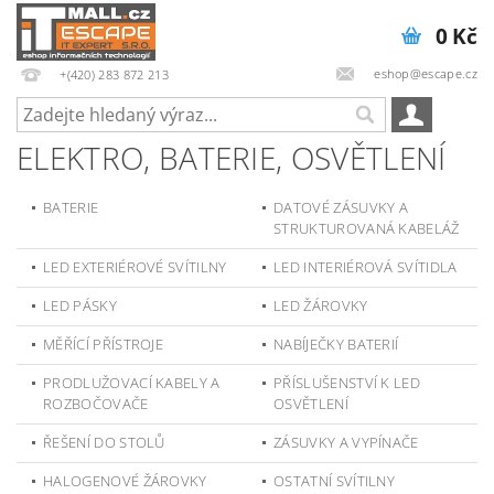
0 Kč
eshop@escape.cz
+(420) 283 872 213
ELEKTRO, BATERIE, OSVĚTLENÍ
BATERIE
DATOVÉ ZÁSUVKY A
STRUKTUROVANÁ KABELÁŽ
LED EXTERIÉROVÉ SVÍTILNY
LED INTERIÉROVÁ SVÍTIDLA
LED PÁSKY
LED ŽÁROVKY
MĚŘÍCÍ PŘÍSTROJE
NABÍJEČKY BATERIÍ
PRODLUŽOVACÍ KABELY A
PŘÍSLUŠENSTVÍ K LED
ROZBOČOVAČE
OSVĚTLENÍ
ŘEŠENÍ DO STOLŮ
ZÁSUVKY A VYPÍNAČE
HALOGENOVÉ ŽÁROVKY
OSTATNÍ SVÍTILNY