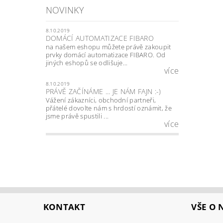
NOVINKY
8.10.2019
DOMÁCÍ AUTOMATIZACE FIBARO
na našem eshopu můžete právě zakoupit
prvky domácí automatizace FIBARO. Od
jiných eshopů se odlišuje...
více
8.10.2019
PRÁVĚ ZAČÍNÁME ... JE NÁM FAJN :-)
Vážení zákazníci, obchodní partneři,
přátelé dovolte nám s hrdostí oznámit, že
jsme právě spustili ...
více
KONTAKT
VŠE O