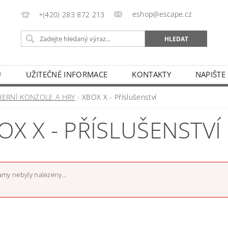
eshop@escape.cz
+(420) 283 872 213
U
UŽITEČNÉ INFORMACE
KONTAKTY
NAPIŠTE
HERNÍ KONZOLE A HRY
XBOX X - Příslušenství
OX X - PŘÍSLUŠENSTVÍ
my nebyly nalezeny...