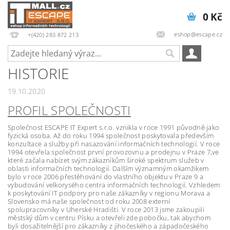
0 Kč
eshop@escape.cz
+(420) 283 872 213
HISTORIE
19.10.2020
PROFIL SPOLEČNOSTI
Společnost ESCAPE IT Expert s.r.o. vznikla v roce 1991 původně jako
fyzická osoba. Až do roku 1994 společnost poskytovala především
konzultace a služby při nasazování informačních technologií. V roce
1994 otevřela společnost první provozovnu a prodejnu v Praze 7,ve
které začala nabízet svým zákazníkům široké spektrum služeb v
oblasti informačních technologií. Dalším významným okamžikem
bylo v roce 2006 přestěhování do vlastního objektu v Praze 9 a
vybudování velkorysého centra informačních technologií. Vzhledem
k poskytování IT podpory pro naše zákazníky v regionu Morava a
Slovensko má naše společnost od roku 2008 externí
spolupracovníky v Uherské Hradišti. V roce 2013 jsme zakoupili
městský dům v centru Písku a otevřeli zde pobočku, tak abychom
byli dosažitelnější pro zákazníky z jihočeského a západočeského