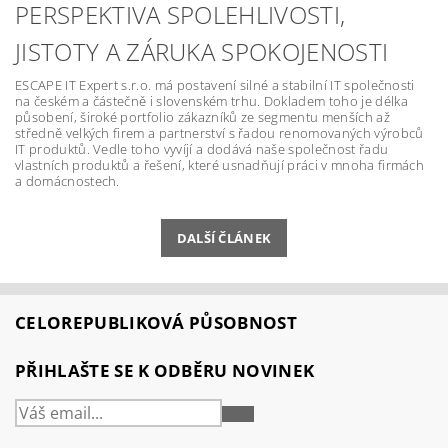
PERSPEKTIVA SPOLEHLIVOSTI,
JISTOTY A ZÁRUKA SPOKOJENOSTI
ESCAPE IT Expert s.r.o. má postavení silné a stabilní IT společnosti
na českém a částečně i slovenském trhu. Dokladem toho je délka
působení, široké portfolio zákazníků ze segmentu menších až
středně velkých firem a partnerství s řadou renomovaných výrobců
IT produktů. Vedle toho vyvíjí a dodává naše společnost řadu
vlastních produktů a řešení, které usnadňují práci v mnoha firmách
a domácnostech.
DALŠÍ ČLÁNEK
CELOREPUBLIKOVÁ PŮSOBNOST
PŘIHLAŠTE SE K ODBĚRU NOVINEK
PŘIHLÁSIT
SE