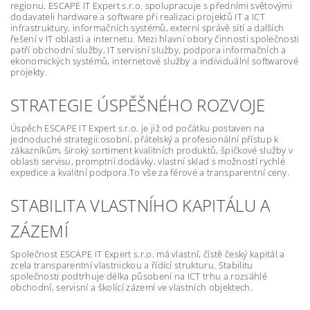
regionu. ESCAPE IT Expert s.r.o. spolupracuje s předními světovými
dodavateli hardware a software při realizaci projektů IT a ICT
infrastruktury, informačních systémů, externí správě sítí a dalších
řešení v IT oblasti a internetu. Mezi hlavní obory činnosti společnosti
patří obchodní služby, IT servisní služby, podpora informačních a
ekonomických systémů, internetové služby a individuální softwarové
projekty.
STRATEGIE ÚSPĚŠNÉHO ROZVOJE
Úspěch ESCAPE IT Expert s.r.o. je již od počátku postaven na
jednoduché strategii:osobní, přátelský a profesionální přístup k
zákazníkům, široký sortiment kvalitních produktů, špičkové služby v
oblasti servisu, promptní dodávky, vlastní sklad s možností rychlé
expedice a kvalitní podpora.To vše za férové a transparentní ceny.
STABILITA VLASTNÍHO KAPITÁLU A
ZÁZEMÍ
Společnost ESCAPE IT Expert s.r.o. má vlastní, čistě český kapitál a
zcela transparentní vlastnickou a řídící strukturu. Stabilitu
společnosti podtrhuje délka působení na ICT trhu a rozsáhlé
obchodní, servisní a školící zázemí ve vlastních objektech.