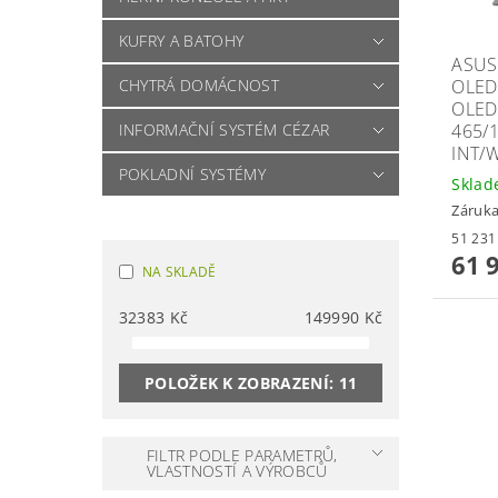
KUFRY A BATOHY
ASUS
OLED
CHYTRÁ DOMÁCNOST
OLED
465/
INFORMAČNÍ SYSTÉM CÉZAR
INT/
POKLADNÍ SYSTÉMY
Skla
Záruka
61 
NA SKLADĚ
32383
Kč
149990
Kč
POLOŽEK K ZOBRAZENÍ:
11
FILTR PODLE PARAMETRŮ,
VLASTNOSTÍ A VÝROBCŮ