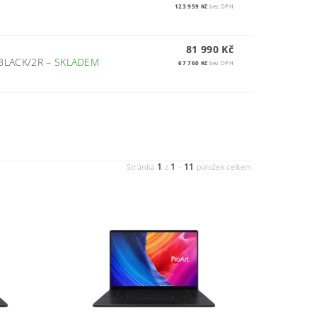
123 959 Kč
bez DPH
81 990 Kč
/BLACK/2R
–
SKLADEM
67 760 Kč
bez DPH
1
1
11
Stránka
z
-
položek celkem