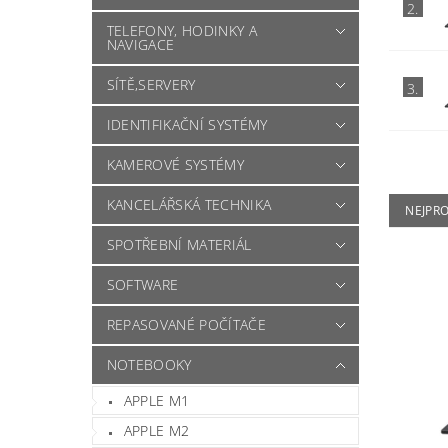
2.
TELEFONY, HODINKY A
NAVIGACE
SÍTĚ,SERVERY
3.
IDENTIFIKAČNÍ SYSTÉMY
KAMEROVÉ SYSTÉMY
KANCELÁŘSKÁ TECHNIKA
NEJPR
SPOTŘEBNÍ MATERIÁL
SOFTWARE
REPASOVANÉ POČÍTAČE
NOTEBOOKY
APPLE M1
APPLE M2