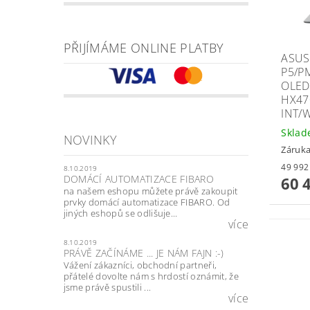
PŘIJÍMÁME ONLINE PLATBY
ASUS
P5/P
OLED
HX47
INT/
Skla
NOVINKY
Záruka
8.10.2019
DOMÁCÍ AUTOMATIZACE FIBARO
60 
na našem eshopu můžete právě zakoupit
prvky domácí automatizace FIBARO. Od
jiných eshopů se odlišuje...
více
8.10.2019
PRÁVĚ ZAČÍNÁME ... JE NÁM FAJN :-)
Vážení zákazníci, obchodní partneři,
přátelé dovolte nám s hrdostí oznámit, že
jsme právě spustili ...
více