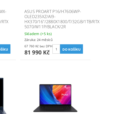
WX-
ASUS PROART P16/H7606WP-
OLED235XZ/AI9-
/RTX
HX370/16"/2880X1800/T/32GB/1TB/RTX
5070/W11P/BLACK/2R
Skladem
(>5 ks)
Záruka: 24 měsíců
67 760 Kč bez DPH
81 990 Kč