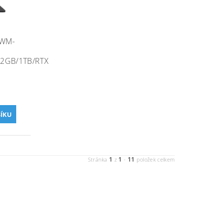
6WM-
32GB/1TB/RTX
1
1
11
Stránka
z
-
položek celkem