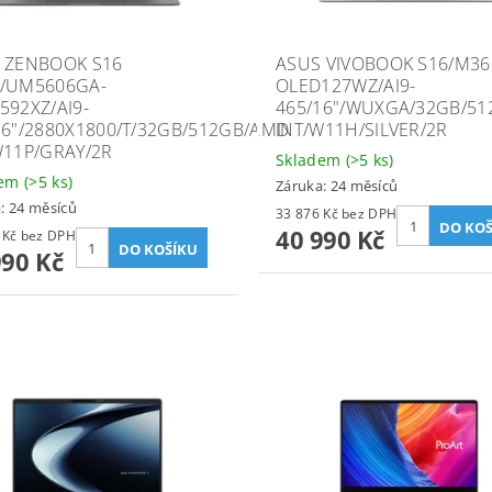
 ZENBOOK S16
ASUS VIVOBOOK S16/M36
/UM5606GA-
OLED127WZ/AI9-
592XZ/AI9-
465/16"/WUXGA/32GB/5
16"/2880X1800/T/32GB/512GB/AMD
INT/W11H/SILVER/2R
W11P/GRAY/2R
Skladem
(>5 ks)
dem
(>5 ks)
Záruka: 24 měsíců
: 24 měsíců
33 876 Kč bez DPH
40 990 Kč
51 231 Kč bez DPH
990 Kč