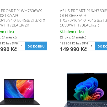
 PROART P16/H7606WX-
ASUS PROART P16/H7606
081XZ/AI9-
OLED066X/AI9-
0/16"/4K/T/64GB/2TB/RTX
HX370/16"/4K/T/64GB/2TB
/W11P/BLACK/2R
5090/W11P/BLACK/2R
dem
(1 ks)
Skladem
(1 ks)
: 24 měsíců
Záruka: 24 měsíců
123 959 Kč bez DPH
123 959 Kč bez DPH
 990 Kč
149 990 Kč