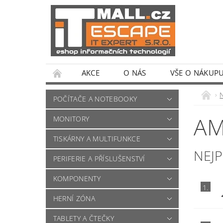
AKCE
O NÁS
VŠE O NÁKUP
POČÍTAČE A NOTEBOOKY
AM
MONITORY
TISKÁRNY A MULTIFUNKCE
NEJ
PERIFERIE A PŘÍSLUŠENSTVÍ
KOMPONENTY
1.
HERNÍ ZÓNA
TABLETY A ČTEČKY