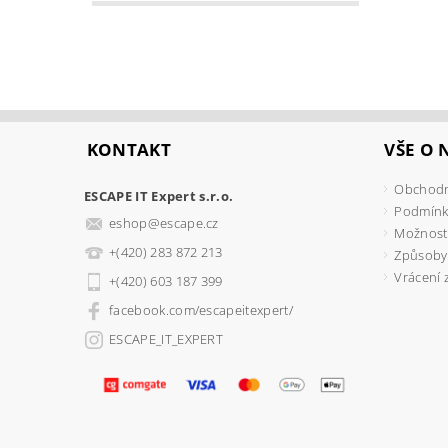
KONTAKT
VŠE O
Obchodn
ESCAPE IT Expert s.r.o.
Podmínk
eshop
@
escape.cz
Možnosti
+(420) 283 872 213
Způsoby
Vrácení 
+(420) 603 187 399
facebook.com/escapeitexpert/
ESCAPE_IT_EXPERT