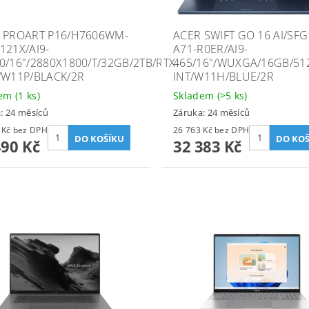
 PROART P16/H7606WM-
ACER SWIFT GO 16 AI/SFG
121X/AI9-
A71-R0ER/AI9-
0/16"/2880X1800/T/32GB/2TB/RTX
465/16"/WUXGA/16GB/5
/W11P/BLACK/2R
INT/W11H/BLUE/2R
dem
(1 ks)
Skladem
(>5 ks)
: 24 měsíců
Záruka: 24 měsíců
59 083 Kč bez DPH
26 763 Kč bez DPH
490 Kč
32 383 Kč