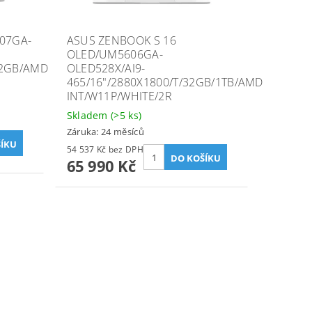
07GA-
ASUS ZENBOOK S 16
OLED/UM5606GA-
12GB/AMD
OLED528X/AI9-
465/16"/2880X1800/T/32GB/1TB/AMD
INT/W11P/WHITE/2R
Skladem
(>5 ks)
Záruka: 24 měsíců
54 537 Kč bez DPH
65 990 Kč