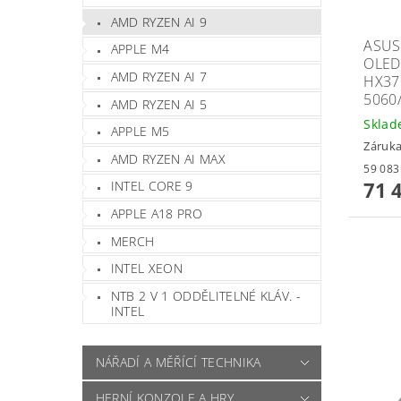
AMD RYZEN AI 9
ASUS
APPLE M4
OLED
AMD RYZEN AI 7
HX37
5060
AMD RYZEN AI 5
Skla
APPLE M5
Záruka
AMD RYZEN AI MAX
71 
INTEL CORE 9
APPLE A18 PRO
MERCH
INTEL XEON
NTB 2 V 1 ODDĚLITELNÉ KLÁV. -
INTEL
NÁŘADÍ A MĚŘÍCÍ TECHNIKA
HERNÍ KONZOLE A HRY