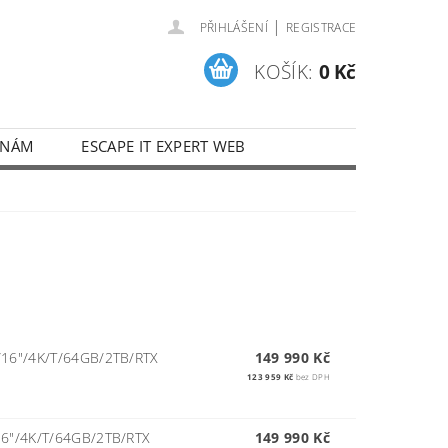
|
PŘIHLÁŠENÍ
REGISTRACE
KOŠÍK:
0 Kč
 NÁM
ESCAPE IT EXPERT WEB
16"/4K/T/64GB/2TB/RTX
149 990 Kč
123 959 Kč
bez DPH
6"/4K/T/64GB/2TB/RTX
149 990 Kč