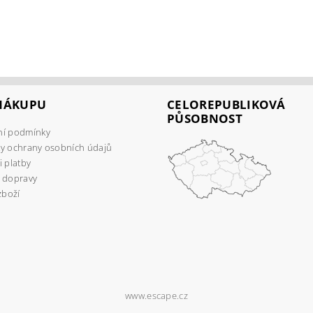
 NÁKUPU
CELOREPUBLIKOVÁ
PŮSOBNOST
í podmínky
y ochrany osobních údajů
 platby
 dopravy
zboží
www.escape.cz