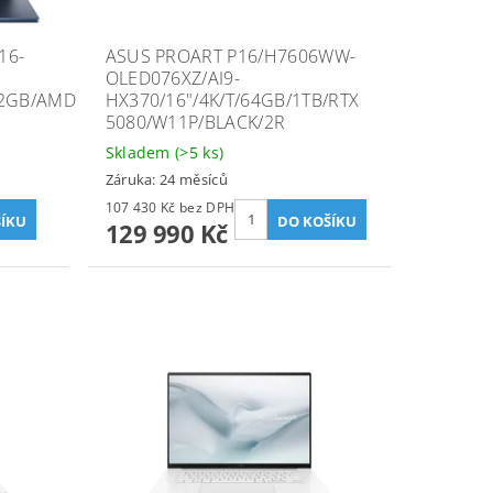
16-
ASUS PROART P16/H7606WW-
OLED076XZ/AI9-
12GB/AMD
HX370/16"/4K/T/64GB/1TB/RTX
5080/W11P/BLACK/2R
Skladem
(>5 ks)
Záruka: 24 měsíců
107 430 Kč bez DPH
129 990 Kč