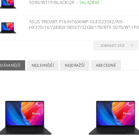
5090/W11P/BLACK/2R
–
SKLADEM
ASUS PROART P16/H7606WP-OLED235XZ/AI9-
HX370/16"/2880X1800/T/32GB/1TB/RTX 5070/W11P
ZOBRAZIT VÍCE
ODÁVANĚJŠÍ
NEJLEVNĚJŠÍ
NEJDRAŽŠÍ
ABECEDNĚ