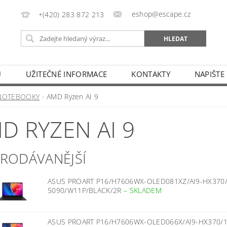
eshop@escape.cz
+(420) 283 872 213
U
UŽITEČNÉ INFORMACE
KONTAKTY
NAPIŠTE
NOTEBOOKY
AMD Ryzen AI 9
D RYZEN AI 9
PRODÁVANĚJŠÍ
ASUS PROART P16/H7606WX-OLED081XZ/AI9-HX370/
5090/W11P/BLACK/2R
–
SKLADEM
ASUS PROART P16/H7606WX-OLED066X/AI9-HX370/1