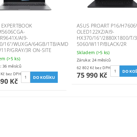
 EXPERTBOOK
ASUS PROART P16/H760
M5606CGA-
OLED122XZ/AI9-
R9641X/AI9-
HX370/16"/2880X1800/T/
0/16"/WUXGA/64GB/1TB/AMD
5060/W11P/BLACK/2R
W11P/GRAY/3R ON-SITE
Skladem
(>5 ks)
dem
(>5 ks)
Záruka: 24 měsíců
: 36 měsíců
62 802 Kč bez DPH
75 990 Kč
49 992 Kč bez DPH
490 Kč