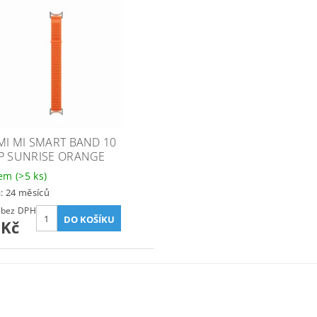
MI MI SMART BAND 10
P SUNRISE ORANGE
dem
(>5 ks)
: 24 měsíců
247 Kč bez DPH
 Kč