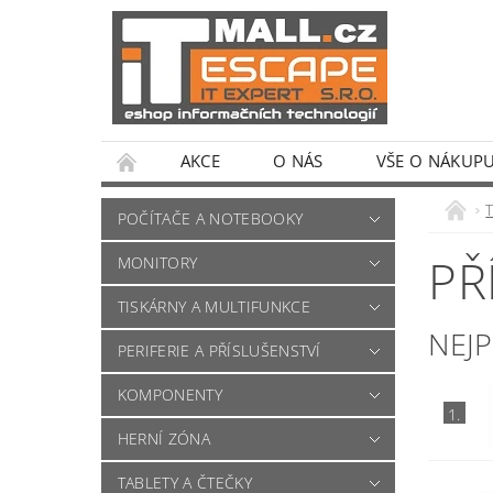
AKCE
O NÁS
VŠE O NÁKUP
POČÍTAČE A NOTEBOOKY
PŘ
MONITORY
TISKÁRNY A MULTIFUNKCE
NEJ
PERIFERIE A PŘÍSLUŠENSTVÍ
KOMPONENTY
1.
HERNÍ ZÓNA
TABLETY A ČTEČKY