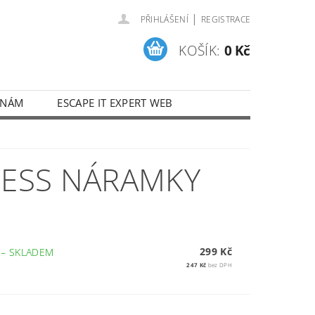
|
PŘIHLÁŠENÍ
REGISTRACE
KOŠÍK:
0 Kč
 NÁM
ESCAPE IT EXPERT WEB
NESS NÁRAMKY
299 Kč
E
–
SKLADEM
247 Kč
bez DPH