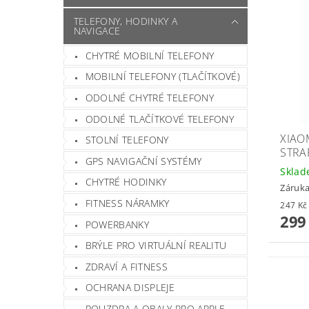
TELEFONY, HODINKY A
NAVIGACE
CHYTRÉ MOBILNÍ TELEFONY
MOBILNÍ TELEFONY (TLAČÍTKOVÉ)
ODOLNÉ CHYTRÉ TELEFONY
ODOLNÉ TLAČÍTKOVÉ TELEFONY
XIAO
STOLNÍ TELEFONY
STRA
GPS NAVIGAČNÍ SYSTÉMY
Skla
CHYTRÉ HODINKY
Záruka
FITNESS NÁRAMKY
299
POWERBANKY
BRÝLE PRO VIRTUÁLNÍ REALITU
ZDRAVÍ A FITNESS
OCHRANA DISPLEJE
POUZDRA A OBALY PRO APPLE