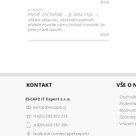
více
8.10.2019
PRÁVĚ ZAČÍNÁME ... JE NÁM FAJN :-)
Vážení zákazníci, obchodní partneři,
přátelé dovolte nám s hrdostí oznámit, že
jsme právě spustili ...
více
KONTAKT
VŠE O
Obchodn
ESCAPE IT Expert s.r.o.
Podmínk
eshop
@
escape.cz
Možnosti
+(420) 283 872 213
Způsoby
Vrácení 
+(420) 603 187 399
facebook.com/escapeitexpert/