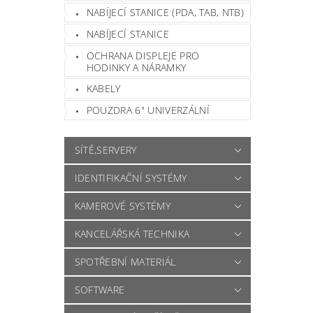
NABÍJECÍ STANICE (PDA, TAB, NTB)
NABÍJECÍ STANICE
OCHRANA DISPLEJE PRO
HODINKY A NÁRAMKY
KABELY
POUZDRA 6" UNIVERZÁLNÍ
SÍTĚ,SERVERY
IDENTIFIKAČNÍ SYSTÉMY
KAMEROVÉ SYSTÉMY
KANCELÁŘSKÁ TECHNIKA
SPOTŘEBNÍ MATERIÁL
SOFTWARE