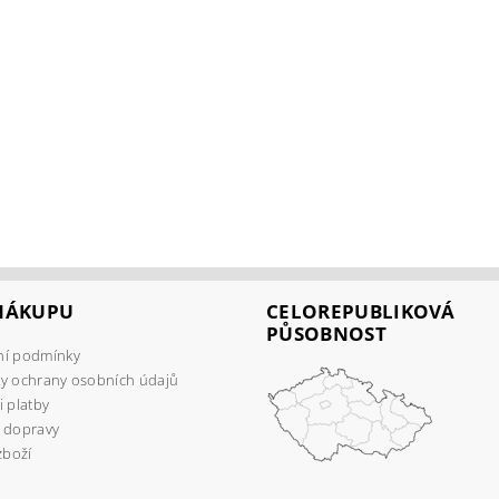
 NÁKUPU
CELOREPUBLIKOVÁ
PŮSOBNOST
í podmínky
y ochrany osobních údajů
 platby
 dopravy
zboží