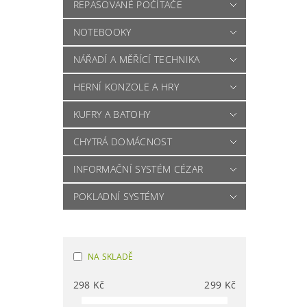
REPASOVANÉ POČÍTAČE
NOTEBOOKY
NÁŘADÍ A MĚŘÍCÍ TECHNIKA
HERNÍ KONZOLE A HRY
KUFRY A BATOHY
CHYTRÁ DOMÁCNOST
INFORMAČNÍ SYSTÉM CÉZAR
POKLADNÍ SYSTÉMY
NA SKLADĚ
298
Kč
299
Kč