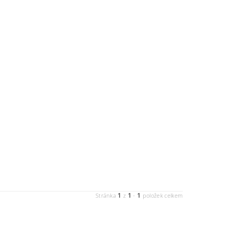
1
1
1
Stránka
z
-
položek celkem