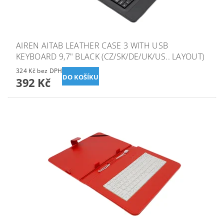
AIREN AITAB LEATHER CASE 3 WITH USB
KEYBOARD 9,7" BLACK (CZ/SK/DE/UK/US.. LAYOUT)
324 Kč bez DPH
392 Kč