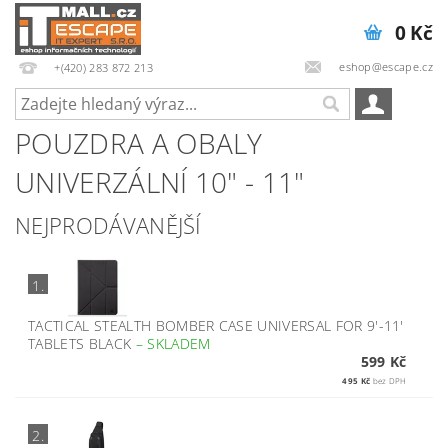
0 Kč
eshop@escape.cz
+(420) 283 872 213
POUZDRA A OBALY
UNIVERZÁLNÍ 10" - 11"
NEJPRODÁVANĚJŠÍ
1.
TACTICAL STEALTH BOMBER CASE UNIVERSAL FOR 9'-11'
TABLETS BLACK
–
SKLADEM
599 Kč
495 Kč
bez DPH
2.