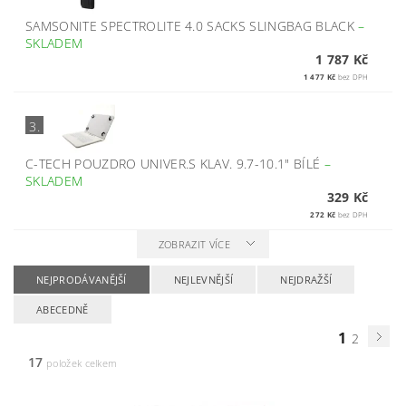
SAMSONITE SPECTROLITE 4.0 SACKS SLINGBAG BLACK
–
SKLADEM
1 787 Kč
1 477 Kč
bez DPH
3.
C-TECH POUZDRO UNIVER.S KLAV. 9.7-10.1" BÍLÉ
–
SKLADEM
329 Kč
272 Kč
bez DPH
ZOBRAZIT VÍCE
NEJPRODÁVANĚJŠÍ
NEJLEVNĚJŠÍ
NEJDRAŽŠÍ
ABECEDNĚ
1
2
17
položek celkem