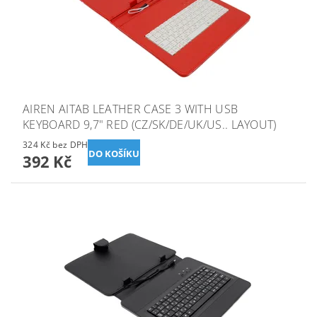
AIREN AITAB LEATHER CASE 3 WITH USB
KEYBOARD 9,7" RED (CZ/SK/DE/UK/US.. LAYOUT)
324 Kč bez DPH
392 Kč