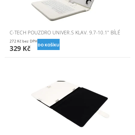
C-TECH POUZDRO UNIVER.S KLAV. 9.7-10.1" BÍLÉ
272 Kč bez DPH
329 Kč