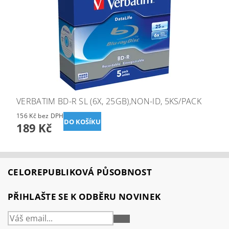
VERBATIM BD-R SL (6X, 25GB),NON-ID, 5KS/PACK
156 Kč bez DPH
189 Kč
CELOREPUBLIKOVÁ PŮSOBNOST
PŘIHLAŠTE SE K ODBĚRU NOVINEK
PŘIHLÁSIT