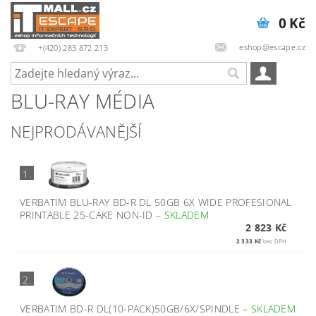
0 Kč
eshop@escape.cz
+(420) 283 872 213
BLU-RAY MÉDIA
NEJPRODÁVANĚJŠÍ
1.
VERBATIM BLU-RAY BD-R DL 50GB 6X WIDE PROFESIONAL
PRINTABLE 25-CAKE NON-ID
–
SKLADEM
2 823 Kč
2 333 Kč
bez DPH
2.
VERBATIM BD-R DL(10-PACK)50GB/6X/SPINDLE
–
SKLADEM