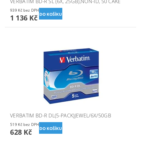
VERBATIM BD-R SL (6X, 25GB),NON-ID, 50 CAKE
939 Kč bez DPH
1 136 Kč
VERBATIM BD-R DL(5-PACK)JEWEL/6X/50GB
519 Kč bez DPH
628 Kč