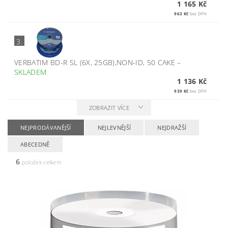
1 165 Kč
963 Kč
bez DPH
3.
VERBATIM BD-R SL (6X, 25GB),NON-ID, 50 CAKE
–
SKLADEM
1 136 Kč
939 Kč
bez DPH
ZOBRAZIT VÍCE
NEJPRODÁVANĚJŠÍ
NEJLEVNĚJŠÍ
NEJDRAŽŠÍ
ABECEDNĚ
6
položek celkem