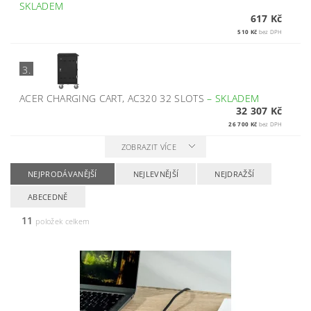
SKLADEM
617 Kč
510 Kč
bez DPH
3.
ACER CHARGING CART, AC320 32 SLOTS
–
SKLADEM
32 307 Kč
26 700 Kč
bez DPH
ZOBRAZIT VÍCE
NEJPRODÁVANĚJŠÍ
NEJLEVNĚJŠÍ
NEJDRAŽŠÍ
ABECEDNĚ
11
položek celkem