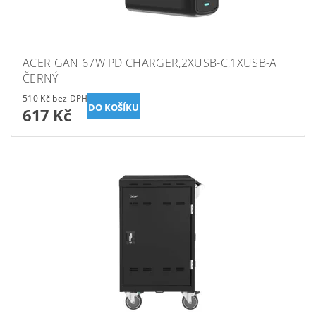
ACER GAN 67W PD CHARGER,2XUSB-C,1XUSB-A
ČERNÝ
510 Kč bez DPH
617 Kč