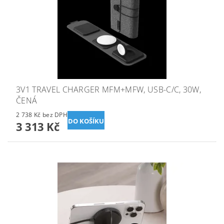
3V1 TRAVEL CHARGER MFM+MFW, USB-C/C, 30W,
ČENÁ
2 738 Kč bez DPH
3 313 Kč