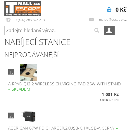
0 Kč
eshop@escape.cz
+(420) 283 872 213
NABÍJECÍ STANICE
NEJPRODÁVANĚJŠÍ
1.
AIRPAD QI2.2 WIRELESS CHARGING PAD 25W WITH STAND
–
SKLADEM
1 031 Kč
852 Kč
bez DPH
2.
ACER GAN 67W PD CHARGER,2XUSB-C,1XUSB-A ČERNÝ
–