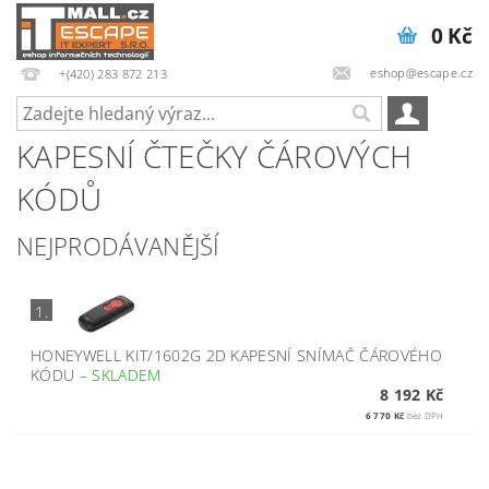
0 Kč
eshop@escape.cz
+(420) 283 872 213
KAPESNÍ ČTEČKY ČÁROVÝCH
KÓDŮ
NEJPRODÁVANĚJŠÍ
1.
HONEYWELL KIT/1602G 2D KAPESNÍ SNÍMAČ ČÁROVÉHO
KÓDU
–
SKLADEM
8 192 Kč
6 770 Kč
bez DPH