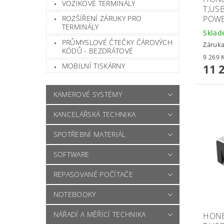
VOZÍKOVÉ TERMINÁLY
T,US
POW
ROZŠÍŘENÍ ZÁRUKY PRO
TERMINÁLY
Skla
PRŮMYSLOVÉ ČTEČKY ČÁROVÝCH
Záruka
KÓDŮ - BEZDRÁTOVÉ
MOBILNÍ TISKÁRNY
11 
KAMEROVÉ SYSTÉMY
KANCELÁŘSKÁ TECHNIKA
SPOTŘEBNÍ MATERIÁL
SOFTWARE
REPASOVANÉ POČÍTAČE
NOTEBOOKY
NÁŘADÍ A MĚŘÍCÍ TECHNIKA
HONE