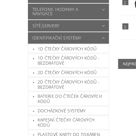
2.
TELEFONY, HODINKY A
NAVIGACE
SÍTĚ,SERVERY
3.
IDENTIFIKAČNÍ SYSTÉMY
1D ČTEČKY ČÁROVÝCH KÓDŮ
1D ČTEČKY ČÁROVÝCH KÓDŮ -
BEZDRÁTOVÉ
NEJPR
2D ČTEČKY ČÁROVÝCH KÓDŮ
2D ČTEČKY ČÁROVÝCH KÓDŮ -
BEZDRÁTOVÉ
BATERIE DO ČTEČEK ČÁROVÝCH
KÓDŮ
DOCHÁZKOVÉ SYSTÉMY
KAPESNÍ ČTEČKY ČÁROVÝCH
KÓDŮ
PLASTOVÉ KARTY DO TISKÁREN