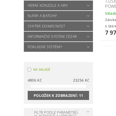
T,US
HERNÍ KONZOLE A HRY
POW
Skla
KUFRY A BATOHY
Záruka
CHYTRÁ DOMÁCNOST
7 9
INFORMAČNÍ SYSTÉM CÉZAR
POKLADNÍ SYSTÉMY
NA SKLADĚ
4806
Kč
23256
Kč
POLOŽEK K ZOBRAZENÍ:
11
FILTR PODLE PARAMETRŮ,
VLASTNOSTÍ A VÝROBCŮ