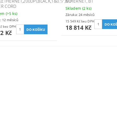
B,ETHERNET,200DPI,BLACK,1&0.5'',NO
ETHERNET, BT
ER CORD
Skladem
(2 ks)
dem
(>5 ks)
Záruka: 24 měsíců
: 12 měsíců
15 549 Kč bez DPH
18 814 Kč
6 588 Kč bez DPH
72 Kč