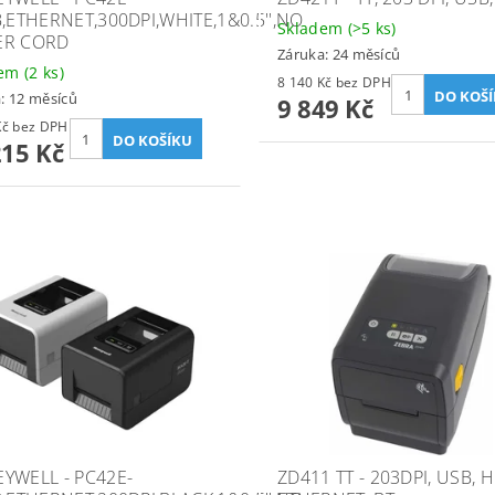
B,ETHERNET,300DPI,WHITE,1&0.5'',NO
Skladem
(>5 ks)
ER CORD
Záruka: 24 měsíců
dem
(2 ks)
8 140 Kč bez DPH
: 12 měsíců
9 849 Kč
9 269 Kč bez DPH
215 Kč
YWELL - PC42E-
ZD411 TT - 203DPI, USB, 