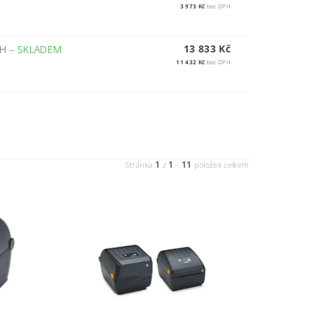
3 973 Kč
bez DPH
13 833 Kč
TH
–
SKLADEM
11 432 Kč
bez DPH
1
1
11
Stránka
z
-
položek celkem