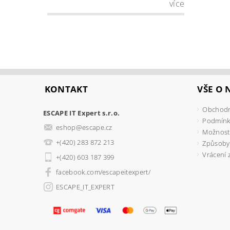
více
KONTAKT
VŠE O
Obchodn
ESCAPE IT Expert s.r.o.
Podmínk
eshop
@
escape.cz
Možnosti
+(420) 283 872 213
Způsoby
Vrácení 
+(420) 603 187 399
facebook.com/escapeitexpert/
ESCAPE_IT_EXPERT