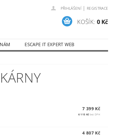
|
PŘIHLÁŠENÍ
REGISTRACE
KOŠÍK:
0 Kč
 NÁM
ESCAPE IT EXPERT WEB
SKÁRNY
7 399 Kč
6 115 Kč
bez DPH
4 807 Kč