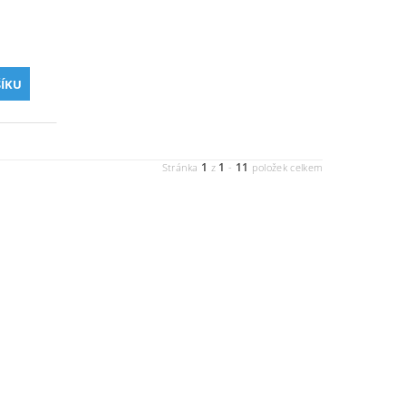
1
1
11
Stránka
z
-
položek celkem