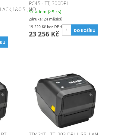
PC45 - TT, 300DPI
LACK,1&0.5'',NO
Skladem
(>5 ks)
Záruka: 24 měsíců
19 220 Kč bez DPH
23 256 Kč
 BT
ZD421T - TT, 203 DPI, USB, LAN,