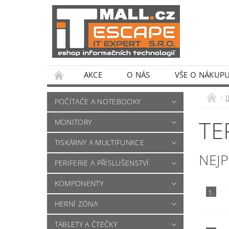
AKCE
O NÁS
VŠE O NÁKUP
POČÍTAČE A NOTEBOOKY
TE
MONITORY
TISKÁRNY A MULTIFUNKCE
NEJ
PERIFERIE A PŘÍSLUŠENSTVÍ
KOMPONENTY
1.
HERNÍ ZÓNA
TABLETY A ČTEČKY