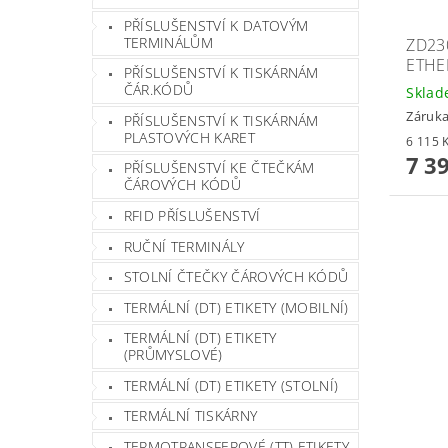
PŘÍSLUŠENSTVÍ K DATOVÝM
TERMINÁLŮM
ZD230
ETHE
PŘÍSLUŠENSTVÍ K TISKÁRNÁM
ČÁR.KÓDŮ
Skla
Záruka
PŘÍSLUŠENSTVÍ K TISKÁRNÁM
PLASTOVÝCH KARET
7 3
PŘÍSLUŠENSTVÍ KE ČTEČKÁM
ČÁROVÝCH KÓDŮ
RFID PŘÍSLUŠENSTVÍ
RUČNÍ TERMINÁLY
STOLNÍ ČTEČKY ČÁROVÝCH KÓDŮ
TERMÁLNÍ (DT) ETIKETY (MOBILNÍ)
TERMÁLNÍ (DT) ETIKETY
(PRŮMYSLOVÉ)
TERMÁLNÍ (DT) ETIKETY (STOLNÍ)
TERMÁLNÍ TISKÁRNY
TERMOTRANSFEROVÉ (TT) ETIKETY