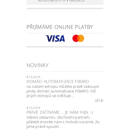
PŘIJÍMÁME ONLINE PLATBY
NOVINKY
8.10.2019
DOMÁCÍ AUTOMATIZACE FIBARO
na našem eshopu můžete právě zakoupit
prvky domácí automatizace FIBARO. Od
jiných eshopů se odlišuje...
více
8.10.2019
PRÁVĚ ZAČÍNÁME ... JE NÁM FAJN :-)
Vážení zákazníci, obchodní partneři,
přátelé dovolte nám s hrdostí oznámit, že
jsme právě spustili ...