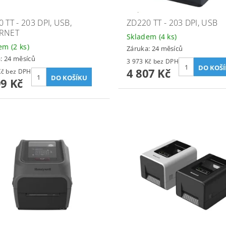
 TT - 203 DPI, USB,
ZD220 TT - 203 DPI, USB
RNET
Skladem
(4 ks)
dem
(2 ks)
Záruka: 24 měsíců
: 24 měsíců
3 973 Kč bez DPH
4 807 Kč
6 115 Kč bez DPH
99 Kč