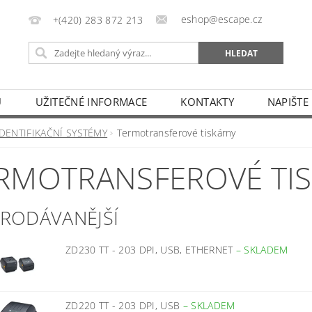
eshop@escape.cz
+(420) 283 872 213
U
UŽITEČNÉ INFORMACE
KONTAKTY
NAPIŠTE
IDENTIFIKAČNÍ SYSTÉMY
Termotransferové tiskárny
RMOTRANSFEROVÉ TI
PRODÁVANĚJŠÍ
ZD230 TT - 203 DPI, USB, ETHERNET
–
SKLADEM
ZD220 TT - 203 DPI, USB
–
SKLADEM