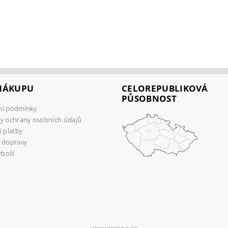
 NÁKUPU
CELOREPUBLIKOVÁ
PŮSOBNOST
í podmínky
y ochrany osobních údajů
 platby
 dopravy
zboží
www.escape.cz