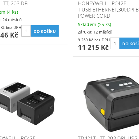
- TT, 203 DPI
HONEYWELL - PC42E-
T,USB,ETHERNET,300DPI,B
dem
(4 ks)
POWER CORD
: 24 měsíců
Skladem
(>5 ks)
18 055 Kč bez DPH
Záruka: 12 měsíců
846 Kč
9 269 Kč bez DPH
11 215 Kč
YWELL - PC42E-
ZD421T - TT, 203 DPI, USB,