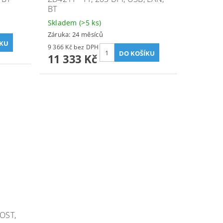
BT
Skladem
(>5 ks)
Záruka: 24 měsíců
9 366 Kč bez DPH
11 333 Kč
HOST,