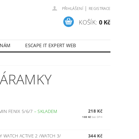
|
PŘIHLÁŠENÍ
REGISTRACE
KOŠÍK:
0 Kč
 NÁM
ESCAPE IT EXPERT WEB
NÁRAMKY
218 Kč
MIN FENIX 5/6/7
–
SKLADEM
180 Kč
bez DPH
Y WATCH ACTIVE 2 /WATCH 3/
344 Kč