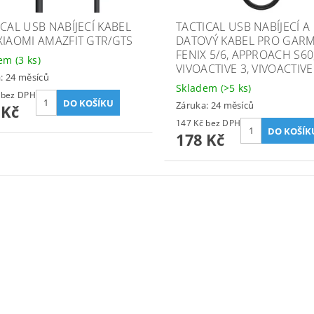
ICAL USB NABÍJECÍ KABEL
TACTICAL USB NABÍJECÍ A
XIAOMI AMAZFIT GTR/GTS
DATOVÝ KABEL PRO GAR
FENIX 5/6, APPROACH S60
dem
(3 ks)
VIVOACTIVE 3, VIVOACTIVE
: 24 měsíců
Skladem
(>5 ks)
194 Kč bez DPH
Záruka: 24 měsíců
 Kč
147 Kč bez DPH
178 Kč