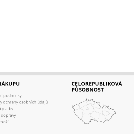
 NÁKUPU
CELOREPUBLIKOVÁ
PŮSOBNOST
í podmínky
y ochrany osobních údajů
 platby
 dopravy
zboží