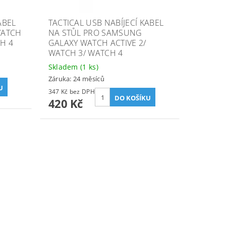
ABEL
TACTICAL USB NABÍJECÍ KABEL
WATCH
NA STŮL PRO SAMSUNG
CH 4
GALAXY WATCH ACTIVE 2/
WATCH 3/ WATCH 4
Skladem
(1 ks)
Záruka: 24 měsíců
347 Kč bez DPH
420 Kč