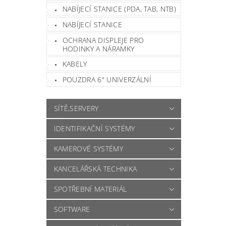
NABÍJECÍ STANICE (PDA, TAB, NTB)
NABÍJECÍ STANICE
OCHRANA DISPLEJE PRO
HODINKY A NÁRAMKY
KABELY
POUZDRA 6" UNIVERZÁLNÍ
SÍTĚ,SERVERY
IDENTIFIKAČNÍ SYSTÉMY
KAMEROVÉ SYSTÉMY
KANCELÁŘSKÁ TECHNIKA
SPOTŘEBNÍ MATERIÁL
SOFTWARE