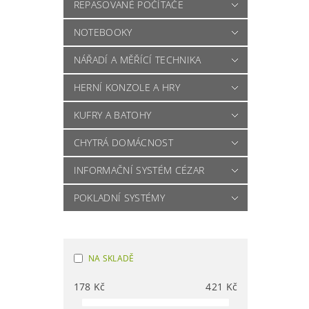
REPASOVANÉ POČÍTAČE
NOTEBOOKY
NÁŘADÍ A MĚŘÍCÍ TECHNIKA
HERNÍ KONZOLE A HRY
KUFRY A BATOHY
CHYTRÁ DOMÁCNOST
INFORMAČNÍ SYSTÉM CÉZAR
POKLADNÍ SYSTÉMY
NA SKLADĚ
178
Kč
421
Kč