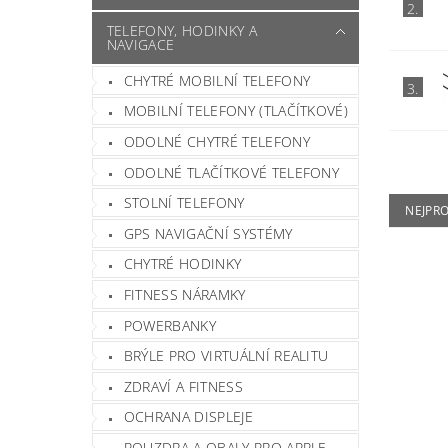
2.
TELEFONY, HODINKY A
NAVIGACE
CHYTRÉ MOBILNÍ TELEFONY
3.
MOBILNÍ TELEFONY (TLAČÍTKOVÉ)
ODOLNÉ CHYTRÉ TELEFONY
ODOLNÉ TLAČÍTKOVÉ TELEFONY
STOLNÍ TELEFONY
NEJPR
GPS NAVIGAČNÍ SYSTÉMY
CHYTRÉ HODINKY
FITNESS NÁRAMKY
POWERBANKY
BRÝLE PRO VIRTUÁLNÍ REALITU
ZDRAVÍ A FITNESS
OCHRANA DISPLEJE
POUZDRA A OBALY PRO APPLE