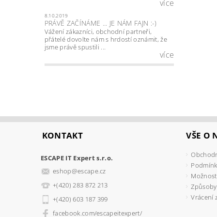
více
8.10.2019
PRÁVĚ ZAČÍNÁME ... JE NÁM FAJN :-)
Vážení zákazníci, obchodní partneři,
přátelé dovolte nám s hrdostí oznámit, že
jsme právě spustili ...
více
KONTAKT
VŠE O
Obchodn
ESCAPE IT Expert s.r.o.
Podmínk
eshop
@
escape.cz
Možnosti
+(420) 283 872 213
Způsoby
Vrácení 
+(420) 603 187 399
facebook.com/escapeitexpert/