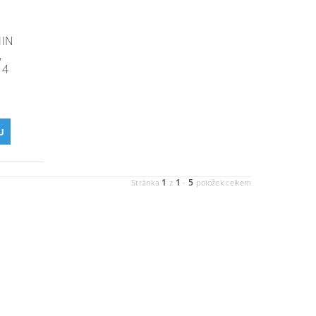
MIN
,
 4
1
1
5
Stránka
z
-
položek celkem