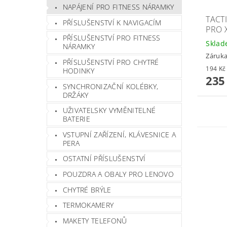
NAPÁJENÍ PRO FITNESS NÁRAMKY
TACT
PŘÍSLUŠENSTVÍ K NAVIGACÍM
PRO 
PŘÍSLUŠENSTVÍ PRO FITNESS
Skla
NÁRAMKY
Záruka
PŘÍSLUŠENSTVÍ PRO CHYTRÉ
HODINKY
235
SYNCHRONIZAČNÍ KOLÉBKY,
DRŽÁKY
UŽIVATELSKY VYMĚNITELNÉ
BATERIE
VSTUPNÍ ZAŘÍZENÍ, KLÁVESNICE A
PERA
OSTATNÍ PŘÍSLUŠENSTVÍ
POUZDRA A OBALY PRO LENOVO
CHYTRÉ BRÝLE
TERMOKAMERY
MAKETY TELEFONŮ