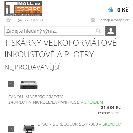
0 Kč
eshop@escape.cz
+(420) 283 872 213
TISKÁRNY VELKOFORMÁTOVÉ
INKOUSTOVÉ A PLOTRY
NEJPRODÁVANĚJŠÍ
1.
CANON IMAGEPROGRAF/TM-
240/PLOTR/INK/ROLE/LAN/WIFI/USB
–
SKLADEM
21 684 Kč
17 921 Kč
bez DPH
EPSON SURECOLOR SC-P7300
–
SKLADEM
2.