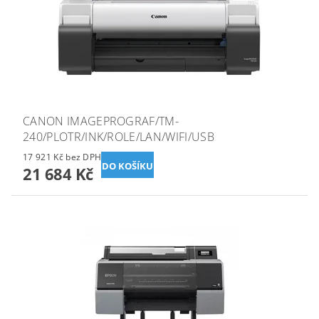
CANON IMAGEPROGRAF/TM-
240/PLOTR/INK/ROLE/LAN/WIFI/USB
17 921 Kč bez DPH
21 684 Kč