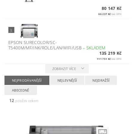
80 147 Kč
66 237 Kč
bez DPH
3.
EPSON SURECOLOR/SC-
T5400M/MF/INK/ROLE/LAN/WIFI/USB
–
SKLADEM
135 219 Kč
111 751 Kč
bez DPH
ZOBRAZIT VÍCE
NEJPRODÁVANĚJŠÍ
NEJLEVNĚJŠÍ
NEJDRAŽŠÍ
ABECEDNĚ
12
položek celkem