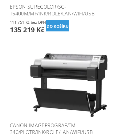
EPSON SURECOLOR/SC-
T5400M/MF/INK/ROLE/LAN/WIFI/USB
111 751 Kč bez DPH
135 219 Kč
CANON IMAGEPROGRAF/TM-
340/PLOTR/INK/ROLE/LAN/WIFI/USB