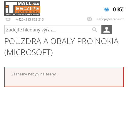
0 Kč
eshop@escape.cz
+(420) 283 872 213
POUZDRA A OBALY PRO NOKIA
(MICROSOFT)
Záznamy nebyly nalezeny...