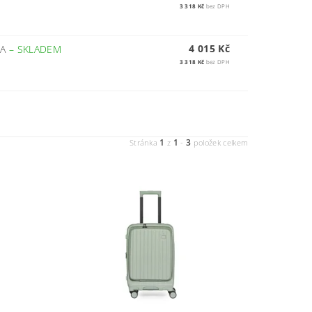
3 318 Kč
bez DPH
4 015 Kč
SA
–
SKLADEM
3 318 Kč
bez DPH
1
1
3
Stránka
z
-
položek celkem