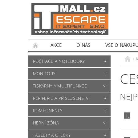
AKCE
O NÁS
VŠE O NÁKUP
POČÍTAČE A NOTEBOOKY
CE
MONITORY
TISKÁRNY A MULTIFUNKCE
NEJ
PERIFERIE A PŘÍSLUŠENSTVÍ
KOMPONENTY
1.
HERNÍ ZÓNA
TABLETY A ČTEČKY