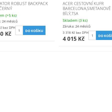
ATOR ROBUST BACKPACK
ACER CESTOVNÍ KUFR
 ČERNÝ
BARCELONA,SMETANOVĚ
BÍLÝ,TSA
dem
(>5 ks)
Skladem
(3 ks)
: 24 měsíců
Záruka: 24 měsíců
1 686 Kč bez DPH
40 Kč
3 318 Kč bez DPH
4 015 Kč