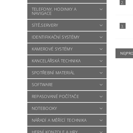
2.
TELEFONY, HODINKY A
NAVIGACE
SÍTĚ,SERVERY
3.
IDENTIFIKAČNÍ SYSTÉMY
KAMEROVÉ SYSTÉMY
NEJPR
KANCELÁŘSKÁ TECHNIKA
SPOTŘEBNÍ MATERIÁL
SOFTWARE
REPASOVANÉ POČÍTAČE
NOTEBOOKY
NÁŘADÍ A MĚŘÍCÍ TECHNIKA
HERNÍ KONZOLE A HRY