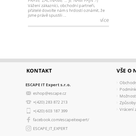
PRÁVĚ ZAČÍNÁME ... JE NÁM FAJN :-)
Vážení zákazníci, obchodní partneři,
přátelé dovolte nám s hrdostí oznámit, že
jsme právě spustili ...
více
KONTAKT
VŠE O
Obchodn
ESCAPE IT Expert s.r.o.
Podmínk
eshop
@
escape.cz
Možnosti
+(420) 283 872 213
Způsoby
Vrácení 
+(420) 603 187 399
facebook.com/escapeitexpert/
ESCAPE_IT_EXPERT