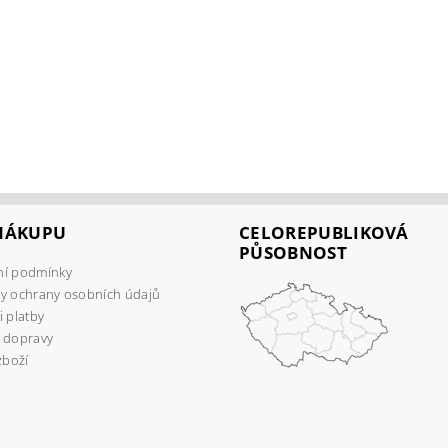
 NÁKUPU
CELOREPUBLIKOVÁ
PŮSOBNOST
í podmínky
y ochrany osobních údajů
 platby
 dopravy
zboží