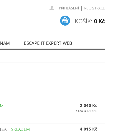
|
PŘIHLÁŠENÍ
REGISTRACE
KOŠÍK:
0 Kč
 NÁM
ESCAPE IT EXPERT WEB
2 040 Kč
EM
1 686 Kč
bez DPH
4 015 Kč
,TSA
–
SKLADEM