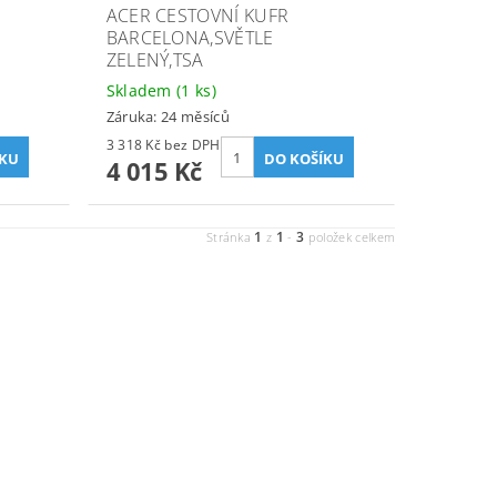
ACER CESTOVNÍ KUFR
BARCELONA,SVĚTLE
ZELENÝ,TSA
Skladem
(1 ks)
Záruka: 24 měsíců
3 318 Kč bez DPH
4 015 Kč
1
1
3
Stránka
z
-
položek celkem