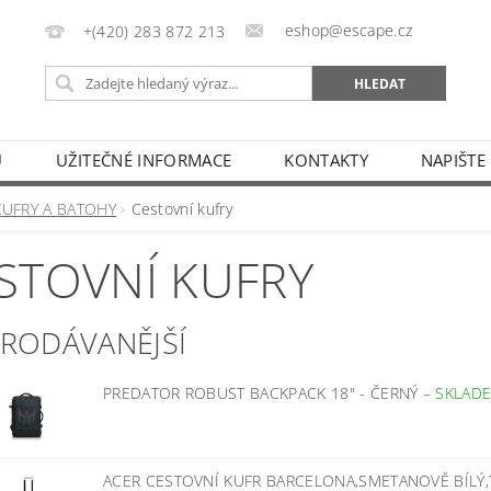
eshop@escape.cz
+(420) 283 872 213
U
UŽITEČNÉ INFORMACE
KONTAKTY
NAPIŠTE
KUFRY A BATOHY
Cestovní kufry
STOVNÍ KUFRY
PRODÁVANĚJŠÍ
PREDATOR ROBUST BACKPACK 18" - ČERNÝ
–
SKLAD
ACER CESTOVNÍ KUFR BARCELONA,SMETANOVĚ BÍLÝ