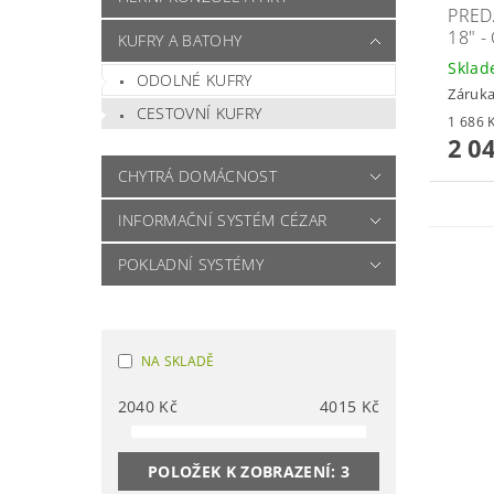
PRED
18" -
KUFRY A BATOHY
Skla
ODOLNÉ KUFRY
Záruka
CESTOVNÍ KUFRY
2 0
CHYTRÁ DOMÁCNOST
INFORMAČNÍ SYSTÉM CÉZAR
POKLADNÍ SYSTÉMY
NA SKLADĚ
2040
Kč
4015
Kč
POLOŽEK K ZOBRAZENÍ:
3