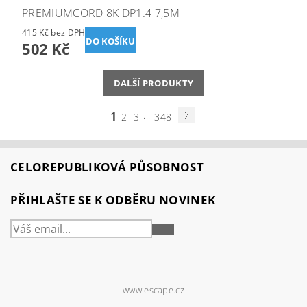
PREMIUMCORD 8K DP1.4 7,5M
415 Kč bez DPH
502 Kč
DALŠÍ PRODUKTY
1
...
2
3
348
CELOREPUBLIKOVÁ PŮSOBNOST
PŘIHLAŠTE SE K ODBĚRU NOVINEK
PŘIHLÁSIT
SE
www.escape.cz