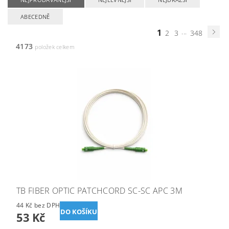
ABECEDNĚ
1
...
2
3
348
4173
položek celkem
TB FIBER OPTIC PATCHCORD SC-SC APC 3M
44 Kč bez DPH
53 Kč