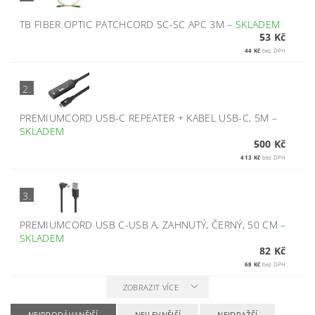
TB FIBER OPTIC PATCHCORD SC-SC APC 3M
–
SKLADEM
53 Kč
44 Kč
bez DPH
2.
PREMIUMCORD USB-C REPEATER + KABEL USB-C, 5M
–
SKLADEM
500 Kč
413 Kč
bez DPH
3.
PREMIUMCORD USB C-USB A, ZAHNUTÝ, ČERNÝ, 50 CM
–
SKLADEM
82 Kč
68 Kč
bez DPH
ZOBRAZIT VÍCE
NEJPRODÁVANĚJŠÍ
NEJLEVNĚJŠÍ
NEJDRAŽŠÍ