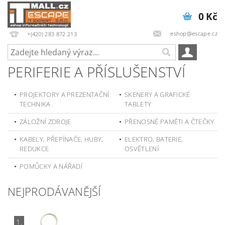
0 Kč
eshop@escape.cz
+(420) 283 872 213
PERIFERIE A PŘÍSLUŠENSTVÍ
PROJEKTORY A PREZENTAČNÍ
SKENERY A GRAFICKÉ
TECHNIKA
TABLETY
ZÁLOŽNÍ ZDROJE
PŘENOSNÉ PAMĚTI A ČTEČKY
KABELY, PŘEPÍNAČE, HUBY,
ELEKTRO, BATERIE,
REDUKCE
OSVĚTLENÍ
POMŮCKY A NÁŘADÍ
NEJPRODÁVANĚJŠÍ
1.