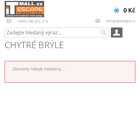
0 Kč
eshop@escape.cz
+(420) 283 872 213
CHYTRÉ BRÝLE
Záznamy nebyly nalezeny...