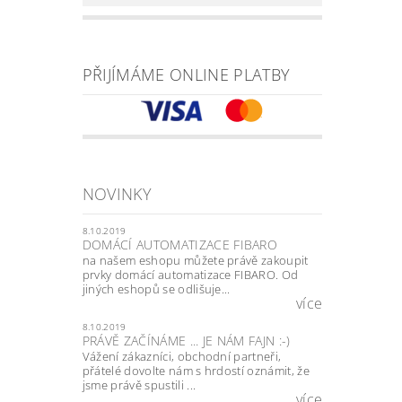
PŘIJÍMÁME ONLINE PLATBY
NOVINKY
8.10.2019
DOMÁCÍ AUTOMATIZACE FIBARO
na našem eshopu můžete právě zakoupit
prvky domácí automatizace FIBARO. Od
jiných eshopů se odlišuje...
více
8.10.2019
PRÁVĚ ZAČÍNÁME ... JE NÁM FAJN :-)
Vážení zákazníci, obchodní partneři,
přátelé dovolte nám s hrdostí oznámit, že
jsme právě spustili ...
více