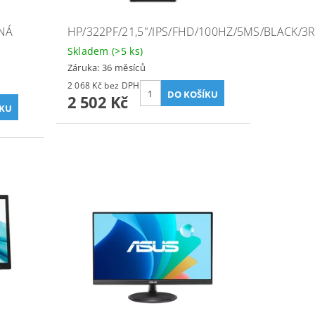
NÁ
HP/322PF/21,5"/IPS/FHD/100HZ/5MS/BLACK/3
Skladem
(>5 ks)
Záruka: 36 měsíců
2 068 Kč bez DPH
2 502 Kč