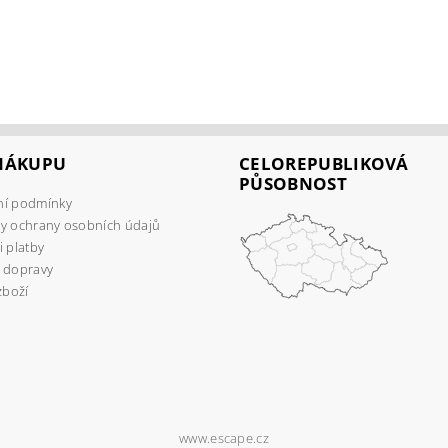
 NÁKUPU
CELOREPUBLIKOVÁ
PŮSOBNOST
í podmínky
y ochrany osobních údajů
 platby
 dopravy
zboží
www.escape.cz