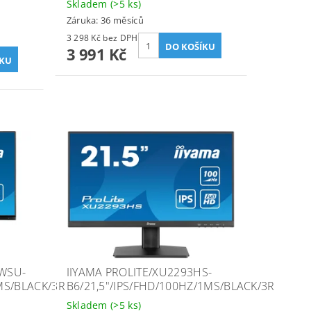
Skladem
(>5 ks)
Záruka: 36 měsíců
3 298 Kč bez DPH
3 991 Kč
5WSU-
IIYAMA PROLITE/XU2293HS-
MS/BLACK/3R
B6/21,5"/IPS/FHD/100HZ/1MS/BLACK/3R
Skladem
(>5 ks)