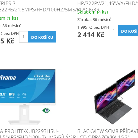
ERIES 3
HP/322PV/21,45"/VA/FHD
322PE/21,5"/IPS/FHD/100HZ/5MS/BLACK/3R
Skladem
(4 ks)
dem
(1 ks)
Záruka: 36 měsíců
: 36 měsíců
1 995 Kč bez DPH
2 414 Kč
1 996 Kč bez DPH
15 Kč
MA PROLITE/XUB2293HSU-
BLACKVIEW SCM8 PŘÍDAV
1,5"/IPS/FHD/100HZ/1MS/BÍLÁ/3R
LCD OBRAZOVKA 15,3"