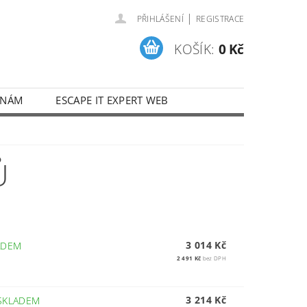
|
PŘIHLÁŠENÍ
REGISTRACE
KOŠÍK:
0 Kč
 NÁM
ESCAPE IT EXPERT WEB
Ů
3 014 Kč
ADEM
2 491 Kč
bez DPH
3 214 Kč
SKLADEM