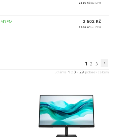
2 656 Kč
bez DPH
2 502 Kč
LADEM
2 068 Kč
bez DPH
1
2
3
1
3
29
Stránka
z
-
položek celkem