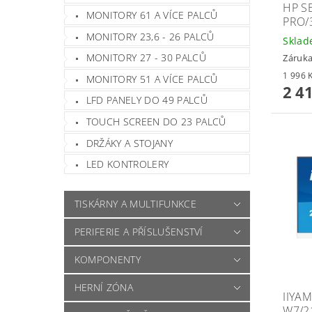
HP S
MONITORY 61 A VÍCE PALCŮ
PRO/
MONITORY 23,6 - 26 PALCŮ
Skla
MONITORY 27 - 30 PALCŮ
Záruka
MONITORY 51 A VÍCE PALCŮ
2 4
LFD PANELY DO 49 PALCŮ
TOUCH SCREEN DO 23 PALCŮ
DRŽÁKY A STOJANY
LED KONTROLERY
TISKÁRNY A MULTIFUNKCE
PERIFERIE A PŘÍSLUŠENSTVÍ
KOMPONENTY
HERNÍ ZÓNA
IIYA
W7/2