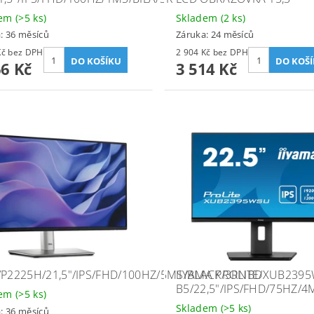
dem
(>5 ks)
Skladem
(2 ks)
: 36 měsíců
Záruka: 24 měsíců
2 699 Kč bez DPH
2 904 Kč bez DPH
66 Kč
3 514 Kč
/P2225H/21,5"/IPS/FHD/100HZ/5MS/BLACK/3RNBD
IIYAMA PROLITE/XUB239
B5/22,5"/IPS/FHD/75HZ/4
dem
(>5 ks)
Skladem
(>5 ks)
: 36 měsíců