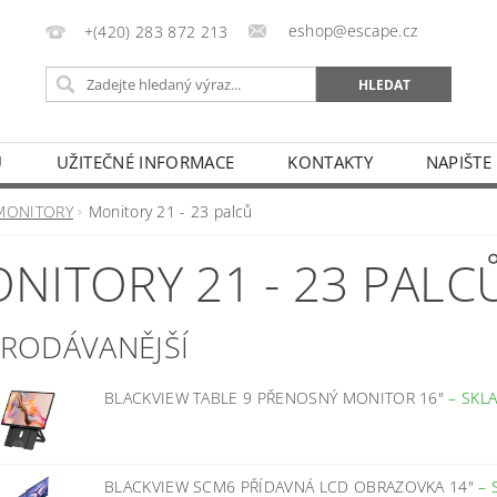
eshop@escape.cz
+(420) 283 872 213
U
UŽITEČNÉ INFORMACE
KONTAKTY
NAPIŠTE
MONITORY
Monitory 21 - 23 palců
NITORY 21 - 23 PALC
PRODÁVANĚJŠÍ
BLACKVIEW TABLE 9 PŘENOSNÝ MONITOR 16"
–
SKL
BLACKVIEW SCM6 PŘÍDAVNÁ LCD OBRAZOVKA 14"
–