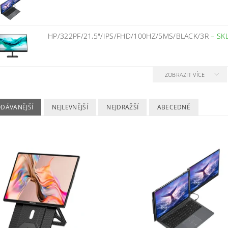
HP/322PF/21,5"/IPS/FHD/100HZ/5MS/BLACK/3R
–
SK
ZOBRAZIT VÍCE
ODÁVANĚJŠÍ
NEJLEVNĚJŠÍ
NEJDRAŽŠÍ
ABECEDNĚ