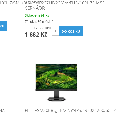
/100HZ/5MS/BLACK/3R
ASUS/VP227HF/22"/VA/FHD/100HZ/1MS/
ČERNÁ/3R
Skladem
(4 ks)
Záruka: 36 měsíců
1 555 Kč bez DPH
1 882 Kč
NÁ
PHILIPS/230B8QJEB/22,5"/IPS/1920X1200/60H