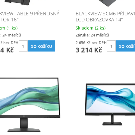
KVIEW TABLE 9 PŘENOSNÝ
BLACKVIEW SCM6 PŘÍDAV
TOR 16"
LCD OBRAZOVKA 14"
dem
(1 ks)
Skladem
(2 ks)
: 24 měsíců
Záruka: 24 měsíců
2 491 Kč bez DPH
2 656 Kč bez DPH
14 Kč
3 214 Kč