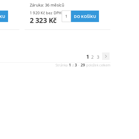
Záruka: 36 měsíců
1 920 Kč bez DPH
2 323 Kč
1
2
3
1
3
29
Stránka
z
-
položek celkem