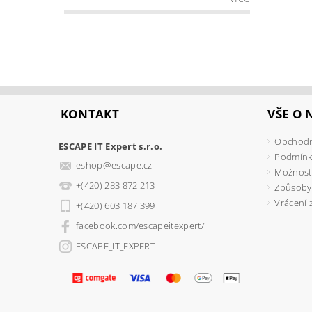
KONTAKT
VŠE O
Obchodn
ESCAPE IT Expert s.r.o.
Podmínk
eshop
@
escape.cz
Možnosti
+(420) 283 872 213
Způsoby
Vrácení 
+(420) 603 187 399
facebook.com/escapeitexpert/
ESCAPE_IT_EXPERT