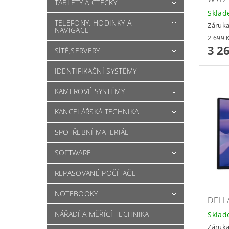
TABLETY A ČTEČKY
Skla
TELEFONY, HODINKY A
Záruka
NAVIGACE
3 2
SÍTĚ,SERVERY
IDENTIFIKAČNÍ SYSTÉMY
KAMEROVÉ SYSTÉMY
KANCELÁŘSKÁ TECHNIKA
SPOTŘEBNÍ MATERIÁL
SOFTWARE
REPASOVANÉ POČÍTAČE
NOTEBOOKY
DELL
NÁŘADÍ A MĚŘÍCÍ TECHNIKA
Skla
Záruka