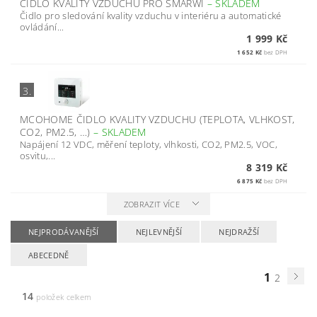
ČIDLO KVALITY VZDUCHU PRO SMARWI
–
SKLADEM
Čidlo pro sledování kvality vzduchu v interiéru a automatické
ovládání...
1 999 Kč
1 652 Kč
bez DPH
3.
MCOHOME ČIDLO KVALITY VZDUCHU (TEPLOTA, VLHKOST,
CO2, PM2.5, …)
–
SKLADEM
Napájení 12 VDC, měření teploty, vlhkosti, CO2, PM2.5, VOC,
osvitu,...
8 319 Kč
6 875 Kč
bez DPH
ZOBRAZIT VÍCE
NEJPRODÁVANĚJŠÍ
NEJLEVNĚJŠÍ
NEJDRAŽŠÍ
ABECEDNĚ
1
2
14
položek celkem