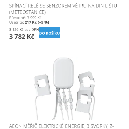
SPÍNACÍ RELÉ SE SENZOREM VĚTRU NA DIN LIŠTU
(METEOSTANICE)
Původně:
3 999 Kč
Ušetříte
:
217 Kč (–5 %)
3 126 Kč bez DPH
3 782 Kč
AEON MĚŘIČ ELEKTRICKÉ ENERGIE, 3 SVORKY, Z-