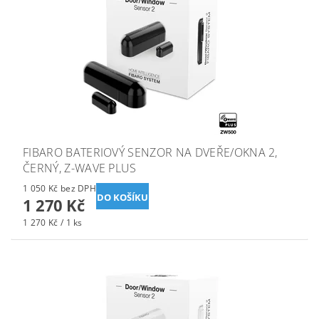
FIBARO BATERIOVÝ SENZOR NA DVEŘE/OKNA 2,
ČERNÝ, Z-WAVE PLUS
1 050 Kč bez DPH
1 270 Kč
1 270 Kč / 1 ks