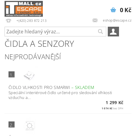
0 Kč
eshop@escape.cz
+(420) 283 872 213
ČIDLA A SENZORY
NEJPRODÁVANĚJŠÍ
1.
ČIDLO VLHKOSTI PRO SMARWI
–
SKLADEM
Speciální interiérové čidlo určené pro sledování vlhkosti
vzduchu a...
1 299 Kč
1 074 Kč
bez DPH
2.