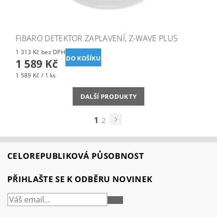
FIBARO DETEKTOR ZAPLAVENÍ, Z-WAVE PLUS
1 313 Kč bez DPH
1 589 Kč
1 589 Kč / 1 ks
DALŠÍ PRODUKTY
1
2
CELOREPUBLIKOVÁ PŮSOBNOST
PŘIHLAŠTE SE K ODBĚRU NOVINEK
PŘIHLÁSIT
SE