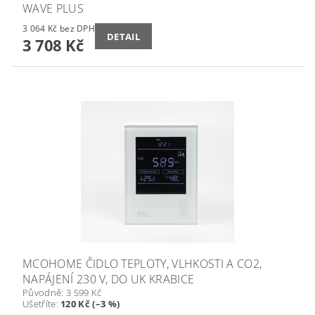
WAVE PLUS
3 064 Kč bez DPH
DETAIL
3 708 Kč
MCOHOME ČIDLO TEPLOTY, VLHKOSTI A CO2,
NAPÁJENÍ 230 V, DO UK KRABICE
Původně:
3 599 Kč
Ušetříte
:
120 Kč (–3 %)