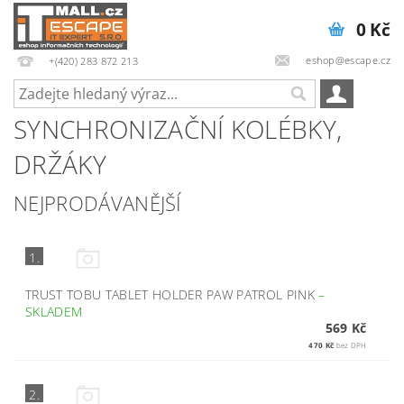
0 Kč
eshop@escape.cz
+(420) 283 872 213
SYNCHRONIZAČNÍ KOLÉBKY,
DRŽÁKY
NEJPRODÁVANĚJŠÍ
1.
TRUST TOBU TABLET HOLDER PAW PATROL PINK
–
SKLADEM
569 Kč
470 Kč
bez DPH
2.