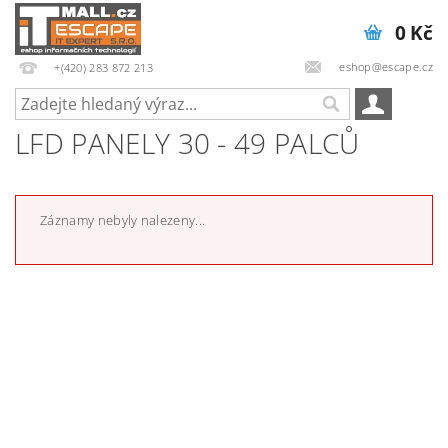
0 Kč
eshop@escape.cz
+(420) 283 872 213
LFD PANELY 30 - 49 PALCŮ
Záznamy nebyly nalezeny...