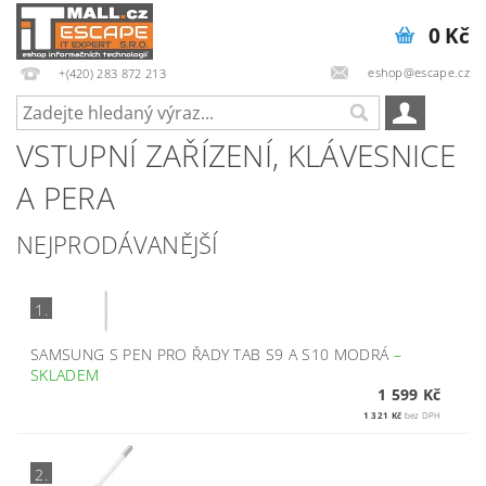
0 Kč
eshop@escape.cz
+(420) 283 872 213
VSTUPNÍ ZAŘÍZENÍ, KLÁVESNICE
A PERA
NEJPRODÁVANĚJŠÍ
1.
SAMSUNG S PEN PRO ŘADY TAB S9 A S10 MODRÁ
–
SKLADEM
1 599 Kč
1 321 Kč
bez DPH
2.