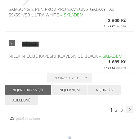
SAMSUNG S PEN PRO2 PRO SAMSUNG GALAXY TAB
S9/S9+/S9 ULTRA WHITE
–
SKLADEM
2 600 Kč
2 149 Kč
bez DPH
3.
NILLKIN CUBE KAPESNÍ KLÁVESNICE BLACK
–
SKLADEM
1 699 Kč
1 404 Kč
bez DPH
ZOBRAZIT VÍCE
NEJPRODÁVANĚJŠÍ
NEJLEVNĚJŠÍ
NEJDRAŽŠÍ
ABECEDNĚ
1
2
3
29
položek celkem