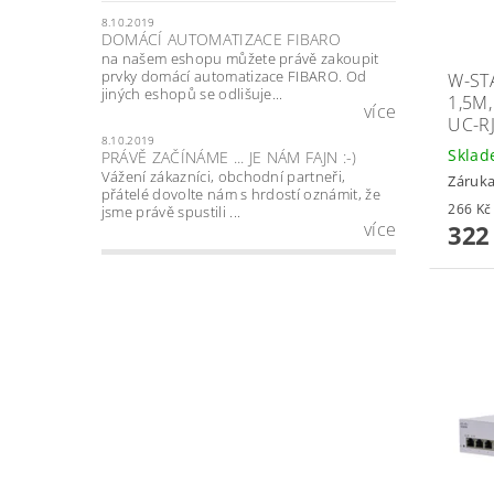
8.10.2019
DOMÁCÍ AUTOMATIZACE FIBARO
na našem eshopu můžete právě zakoupit
prvky domácí automatizace FIBARO. Od
W-ST
jiných eshopů se odlišuje...
1,5M
více
UC-R
8.10.2019
Skla
PRÁVĚ ZAČÍNÁME ... JE NÁM FAJN :-)
Vážení zákazníci, obchodní partneři,
Záruka
přátelé dovolte nám s hrdostí oznámit, že
jsme právě spustili ...
více
322