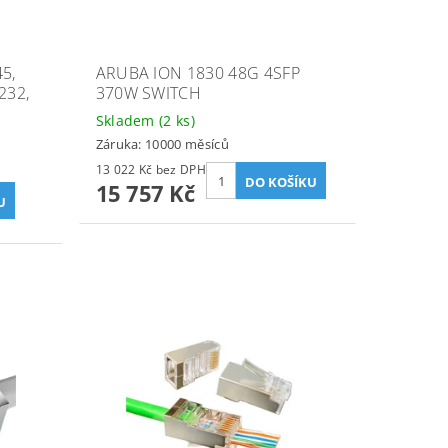
5,
ARUBA ION 1830 48G 4SFP
232,
370W SWITCH
Skladem
(2 ks)
Záruka: 10000 měsíců
13 022 Kč bez DPH
15 757 Kč