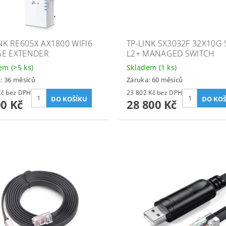
INK RE605X AX1800 WIFI6
TP-LINK SX3032F 32X10G 
E EXTENDER
L2+ MANAGED SWITCH
dem
(>5 ks)
Skladem
(1 ks)
: 36 měsíců
Záruka: 60 měsíců
1 240 Kč bez DPH
23 802 Kč bez DPH
00 Kč
28 800 Kč