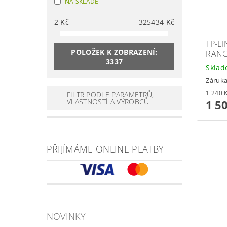
NA SKLADĚ
2
Kč
325434
Kč
TP-L
POLOŽEK K ZOBRAZENÍ:
RANG
3337
Skla
Záruka
FILTR PODLE PARAMETRŮ,
VLASTNOSTÍ A VÝROBCŮ
1 5
PŘIJÍMÁME ONLINE PLATBY
NOVINKY