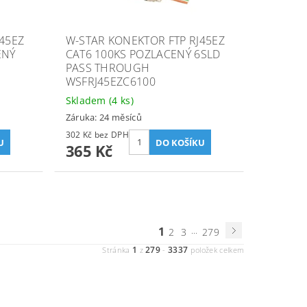
45EZ
W-STAR KONEKTOR FTP RJ45EZ
ENÝ
CAT6 100KS POZLACENÝ 6SLD
PASS THROUGH
WSFRJ45EZC6100
Skladem
(4 ks)
Záruka: 24 měsíců
302 Kč bez DPH
365 Kč
1
...
2
3
279
1
279
3337
Stránka
z
-
položek celkem