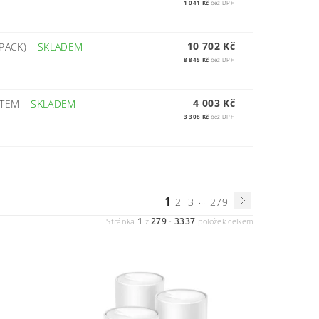
1 041 Kč
bez DPH
10 702 Kč
-PACK)
–
SKLADEM
8 845 Kč
bez DPH
4 003 Kč
STEM
–
SKLADEM
3 308 Kč
bez DPH
1
...
2
3
279
1
279
3337
Stránka
z
-
položek celkem