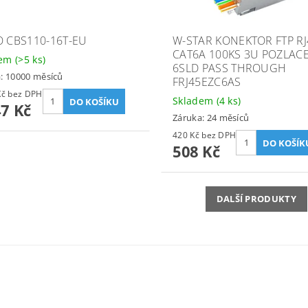
O CBS110-16T-EU
W-STAR KONEKTOR FTP RJ
CAT6A 100KS 3U POZLAC
dem
(>5 ks)
6SLD PASS THROUGH
: 10000 měsíců
FRJ45EZC6AS
3 179 Kč bez DPH
Skladem
(4 ks)
47 Kč
Záruka: 24 měsíců
420 Kč bez DPH
508 Kč
DALŠÍ PRODUKTY