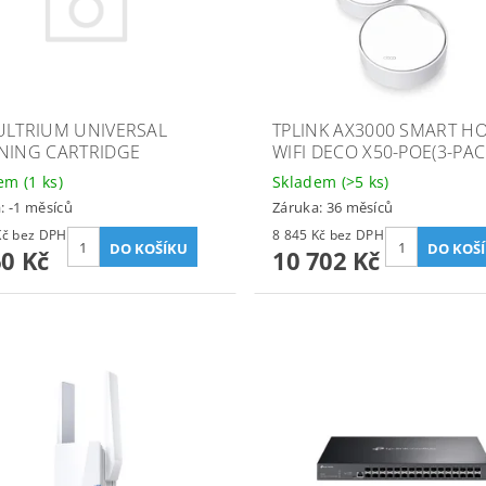
ULTRIUM UNIVERSAL
TPLINK AX3000 SMART H
NING CARTRIDGE
WIFI DECO X50-POE(3-PAC
dem
(1 ks)
Skladem
(>5 ks)
: -1 měsíců
Záruka: 36 měsíců
1 041 Kč bez DPH
8 845 Kč bez DPH
60 Kč
10 702 Kč