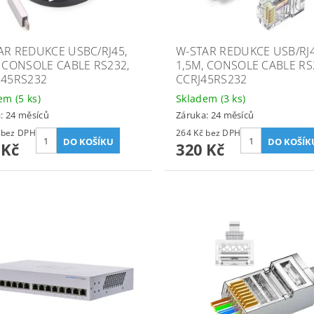
AR REDUKCE USBC/RJ45,
W-STAR REDUKCE USB/RJ4
, CONSOLE CABLE RS232,
1,5M, CONSOLE CABLE RS
J45RS232
CCRJ45RS232
dem
(5 ks)
Skladem
(3 ks)
: 24 měsíců
Záruka: 24 měsíců
266 Kč bez DPH
264 Kč bez DPH
 Kč
320 Kč