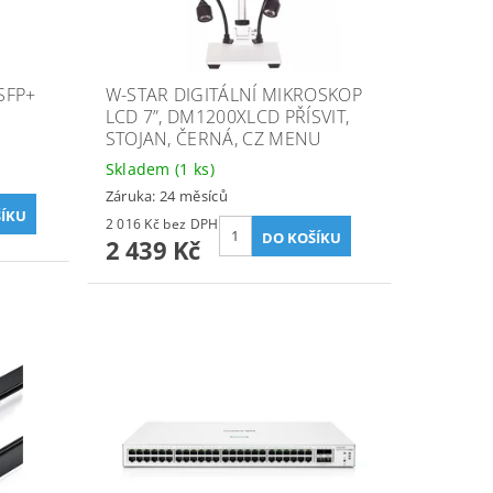
SFP+
W-STAR DIGITÁLNÍ MIKROSKOP
LCD 7”, DM1200XLCD PŘÍSVIT,
STOJAN, ČERNÁ, CZ MENU
Skladem
(1 ks)
Záruka: 24 měsíců
2 016 Kč bez DPH
2 439 Kč