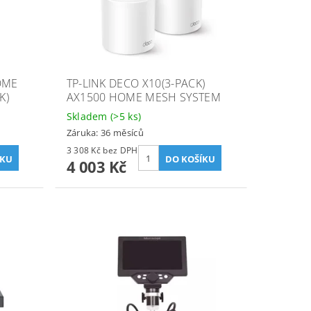
OME
TP-LINK DECO X10(3-PACK)
K)
AX1500 HOME MESH SYSTEM
Skladem
(>5 ks)
Záruka: 36 měsíců
3 308 Kč bez DPH
4 003 Kč