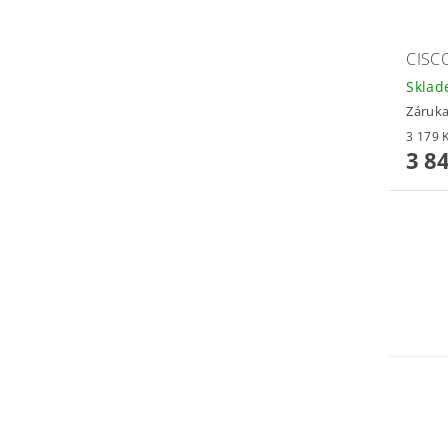
CISC
Skla
Záruka
3 8