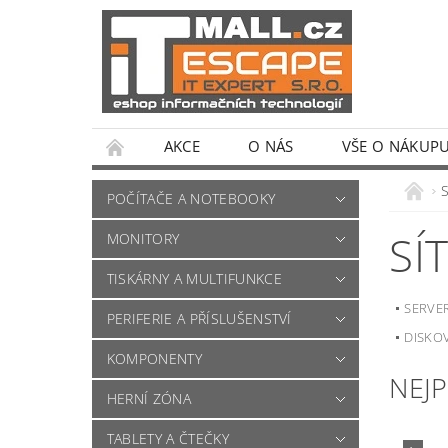
AKCE
O NÁS
VŠE O NÁKUP
POČÍTAČE A NOTEBOOKY
SÍ
MONITORY
TISKÁRNY A MULTIFUNKCE
SERVE
PERIFERIE A PŘÍSLUŠENSTVÍ
DISKOV
KOMPONENTY
NEJ
HERNÍ ZÓNA
TABLETY A ČTEČKY