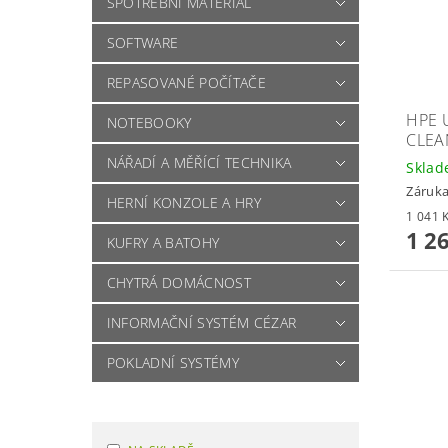
SPOTŘEBNÍ MATERIÁL
SOFTWARE
REPASOVANÉ POČÍTAČE
HPE 
NOTEBOOKY
CLEA
NÁŘADÍ A MĚŘÍCÍ TECHNIKA
Skla
Záruka
HERNÍ KONZOLE A HRY
1 2
KUFRY A BATOHY
CHYTRÁ DOMÁCNOST
INFORMAČNÍ SYSTÉM CÉZAR
POKLADNÍ SYSTÉMY