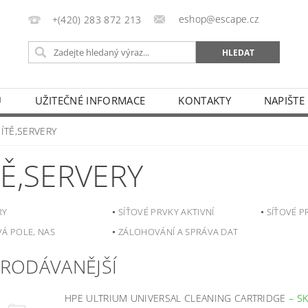
eshop@escape.cz
+(420) 283 872 213
U
UŽITEČNÉ INFORMACE
KONTAKTY
NAPIŠTE
SÍTĚ,SERVERY
TĚ,SERVERY
RY
SÍŤOVÉ PRVKY AKTIVNÍ
SÍŤOVÉ P
Á POLE, NAS
ZÁLOHOVÁNÍ A SPRÁVA DAT
PRODÁVANĚJŠÍ
HPE ULTRIUM UNIVERSAL CLEANING CARTRIDGE
–
S