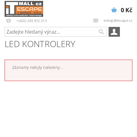
0 Kč
eshop@escape.cz
+(420) 283 872 213
LED KONTROLERY
Záznamy nebyly nalezeny...