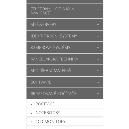
TELEFONY, HODINKY A
NAVIGACE
SÍTĚ,SERVERY
IDENTIFIKAČNÍ SYSTÉMY
KAMEROVÉ SYSTÉMY
KANCELÁŘSKÁ TECHNIKA
SPOTŘEBNÍ MATERIÁL
SOFTWARE
REPASOVANÉ POČÍTAČE
POČÍTAČE
NOTEBOOKY
LCD MONITORY