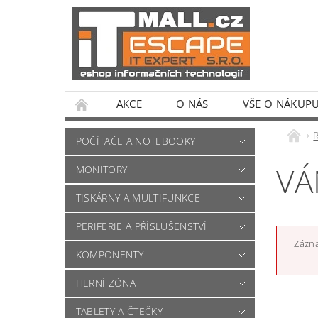
AKCE
O NÁS
VŠE O NÁKUP
POČÍTAČE A NOTEBOOKY
VÁ
MONITORY
TISKÁRNY A MULTIFUNKCE
PERIFERIE A PŘÍSLUŠENSTVÍ
Zázna
KOMPONENTY
HERNÍ ZÓNA
TABLETY A ČTEČKY