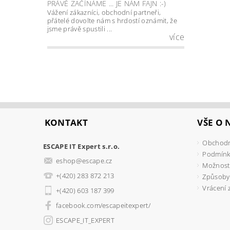
PRÁVĚ ZAČÍNÁME ... JE NÁM FAJN :-)
Vážení zákazníci, obchodní partneři,
přátelé dovolte nám s hrdostí oznámit, že
jsme právě spustili ...
více
KONTAKT
VŠE O
Obchodn
ESCAPE IT Expert s.r.o.
Podmínk
eshop
@
escape.cz
Možnosti
+(420) 283 872 213
Způsoby
Vrácení 
+(420) 603 187 399
facebook.com/escapeitexpert/
ESCAPE_IT_EXPERT