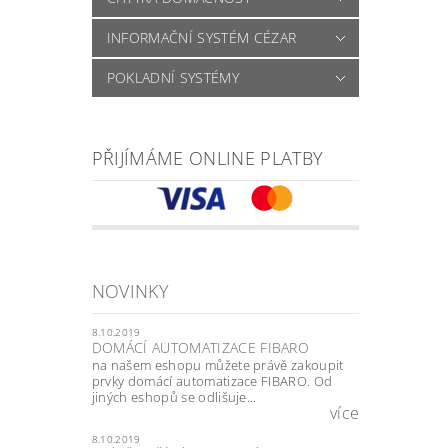
INFORMAČNÍ SYSTÉM CÉZAR
POKLADNÍ SYSTÉMY
PŘIJÍMÁME ONLINE PLATBY
NOVINKY
8.10.2019
DOMÁCÍ AUTOMATIZACE FIBARO
na našem eshopu můžete právě zakoupit
prvky domácí automatizace FIBARO. Od
jiných eshopů se odlišuje...
více
8.10.2019