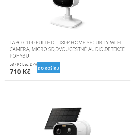
TAPO C100 FULLHD 1080P HOME SECURITY WI-FI
CAMERA, MICRO SD,DVOUCESTNÉ AUDIO,DETEKCE
POHYBU
587 Kč bez DPH
710 Kč