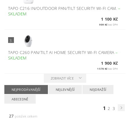
TAPO C216 IN/OUTDOOR PAN/TILT SECURITY WI-FI CAM.
–
SKLADEM
1 100 Kč
909 Kč
bez DPH
3.
TAPO C260 PAN/TILT AI HOME SECURITY WI-FI CAMERA
–
SKLADEM
1 900 Kč
1 570 Kč
bez DPH
ZOBRAZIT VÍCE
NEJPRODÁVANĚJŠÍ
NEJLEVNĚJŠÍ
NEJDRAŽŠÍ
ABECEDNĚ
1
2
3
27
položek celkem