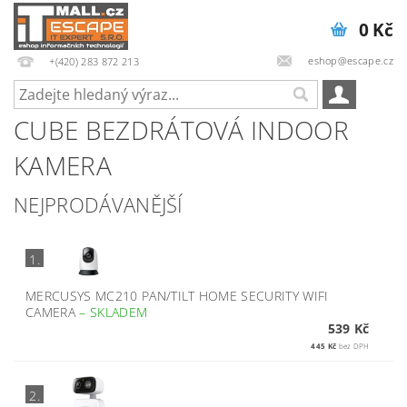
0 Kč
eshop@escape.cz
+(420) 283 872 213
CUBE BEZDRÁTOVÁ INDOOR
KAMERA
NEJPRODÁVANĚJŠÍ
1.
MERCUSYS MC210 PAN/TILT HOME SECURITY WIFI
CAMERA
–
SKLADEM
539 Kč
445 Kč
bez DPH
2.