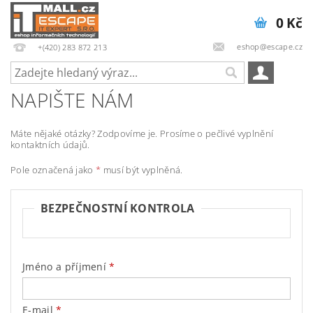
0 Kč
eshop@escape.cz
+(420) 283 872 213
NAPIŠTE NÁM
Máte nějaké otázky? Zodpovíme je. Prosíme o pečlivé vyplnění
kontaktních údajů.
Pole označená jako
*
musí být vyplněná.
BEZPEČNOSTNÍ KONTROLA
Jméno a příjmení
E-mail