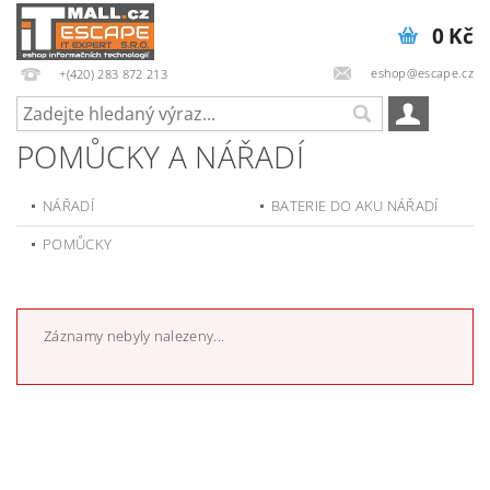
0 Kč
eshop@escape.cz
+(420) 283 872 213
POMŮCKY A NÁŘADÍ
NÁŘADÍ
BATERIE DO AKU NÁŘADÍ
POMŮCKY
Záznamy nebyly nalezeny...