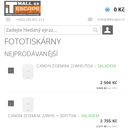
0 Kč
eshop@escape.cz
+(420) 283 872 213
FOTOTISKÁRNY
NEJPRODÁVANĚJŠÍ
CANON ZOEMINI 2/WHS/TISK
–
SKLADEM
1.
2 504 Kč
2 069 Kč
bez DPH
2.
CANON ZOEMINI 2/WHS + 30P/TISK
–
SKLADEM
2 755 Kč
2 277 Kč
bez DPH