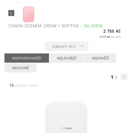
3.
CANON ZOEMINI 2/RGW + 30P/TISK
–
SKLADEM
2 755 Kč
2 277 Kč
bez DPH
ZOBRAZIT VÍCE
NEJPRODÁVANĚJŠÍ
NEJLEVNĚJŠÍ
NEJDRAŽŠÍ
ABECEDNĚ
1
2
16
položek celkem