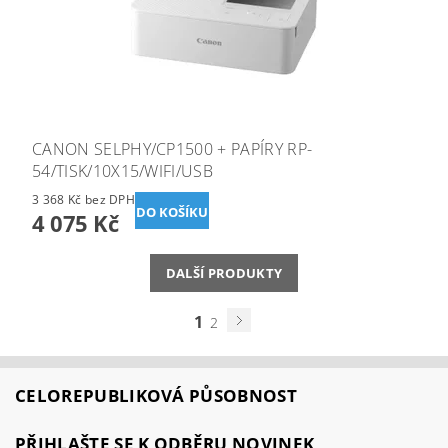
CANON SELPHY/CP1500 + PAPÍRY RP-
54/TISK/10X15/WIFI/USB
3 368 Kč bez DPH
4 075 Kč
DALŠÍ PRODUKTY
1
2
CELOREPUBLIKOVÁ PŮSOBNOST
PŘIHLAŠTE SE K ODBĚRU NOVINEK