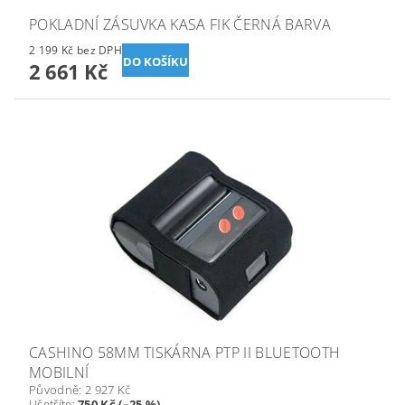
POKLADNÍ ZÁSUVKA KASA FIK ČERNÁ BARVA
2 199 Kč bez DPH
2 661 Kč
CASHINO 58MM TISKÁRNA PTP II BLUETOOTH
MOBILNÍ
Původně:
2 927 Kč
Ušetříte
:
750 Kč (–25 %)