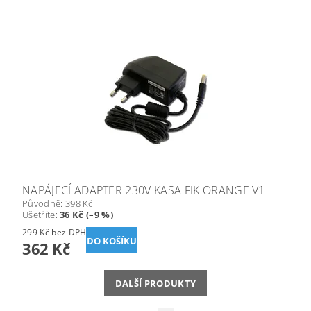
NAPÁJECÍ ADAPTER 230V KASA FIK ORANGE V1
Původně:
398 Kč
Ušetříte
:
36 Kč (–9 %)
299 Kč bez DPH
362 Kč
DALŠÍ PRODUKTY