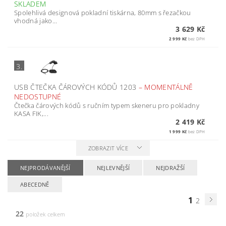
SKLADEM
Spolehlivá designová pokladní tiskárna, 80mm s řezačkou
vhodná jako...
3 629 Kč
2 999 Kč
bez DPH
3.
USB ČTEČKA ČÁROVÝCH KÓDŮ 1203
–
MOMENTÁLNĚ
NEDOSTUPNÉ
Čtečka čárových kódů s ručním typem skeneru pro pokladny
KASA FIK,...
2 419 Kč
1 999 Kč
bez DPH
ZOBRAZIT VÍCE
NEJPRODÁVANĚJŠÍ
NEJLEVNĚJŠÍ
NEJDRAŽŠÍ
ABECEDNĚ
1
2
22
položek celkem