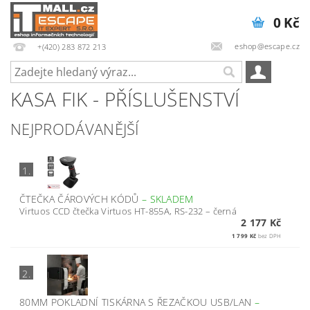
0 Kč
eshop@escape.cz
+(420) 283 872 213
KASA FIK - PŘÍSLUŠENSTVÍ
NEJPRODÁVANĚJŠÍ
1.
ČTEČKA ČÁROVÝCH KÓDŮ
–
SKLADEM
Virtuos CCD čtečka Virtuos HT-855A, RS-232 – černá
2 177 Kč
1 799 Kč
bez DPH
2.
80MM POKLADNÍ TISKÁRNA S ŘEZAČKOU USB/LAN
–