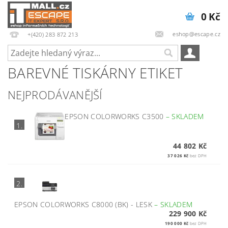
0 Kč
eshop@escape.cz
+(420) 283 872 213
BAREVNÉ TISKÁRNY ETIKET
NEJPRODÁVANĚJŠÍ
EPSON COLORWORKS C3500
–
SKLADEM
1.
44 802 Kč
37 026 Kč
bez DPH
2.
EPSON COLORWORKS C8000 (BK) - LESK
–
SKLADEM
229 900 Kč
190 000 Kč
bez DPH