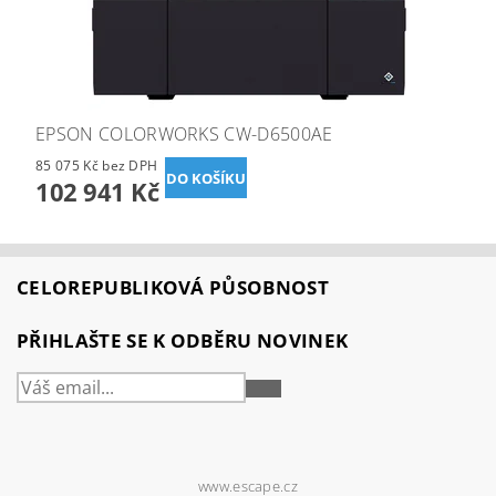
EPSON COLORWORKS CW-D6500AE
85 075 Kč bez DPH
102 941 Kč
CELOREPUBLIKOVÁ PŮSOBNOST
PŘIHLAŠTE SE K ODBĚRU NOVINEK
PŘIHLÁSIT
SE
www.escape.cz