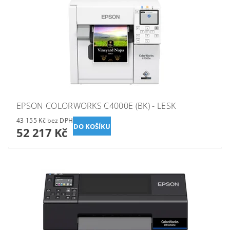
EPSON COLORWORKS C4000E (BK) - LESK
43 155 Kč bez DPH
52 217 Kč