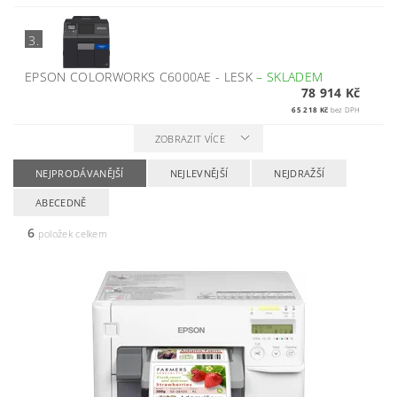
3.
EPSON COLORWORKS C6000AE - LESK
–
SKLADEM
78 914 Kč
65 218 Kč
bez DPH
ZOBRAZIT VÍCE
NEJPRODÁVANĚJŠÍ
NEJLEVNĚJŠÍ
NEJDRAŽŠÍ
ABECEDNĚ
6
položek celkem