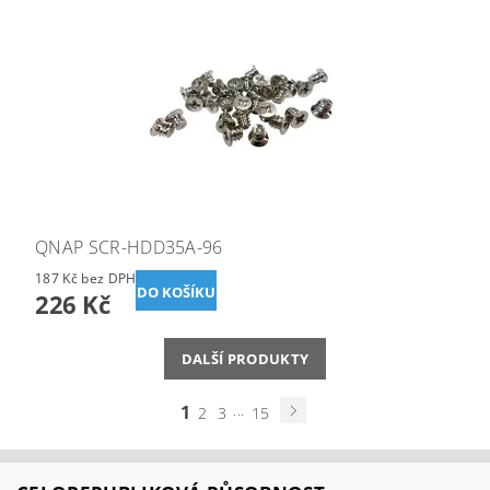
QNAP SCR-HDD35A-96
187 Kč bez DPH
226 Kč
DALŠÍ PRODUKTY
1
...
2
3
15