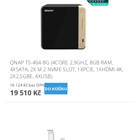
QNAP TS-464-8G (4CORE 2,9GHZ, 8GB RAM,
4XSATA, 2X M.2 NVME SLOT, 1XPCIE, 1XHDMI 4K,
2X2,5GBE, 4XUSB)
16 124 Kč bez DPH
19 510 Kč