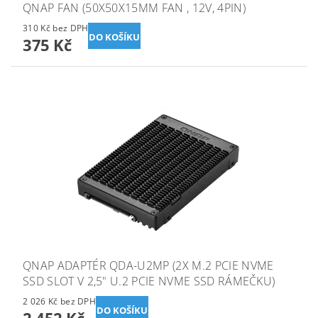
QNAP FAN (50X50X15MM FAN , 12V, 4PIN)
310 Kč bez DPH
375 Kč
QNAP ADAPTÉR QDA-U2MP (2X M.2 PCIE NVME
SSD SLOT V 2,5" U.2 PCIE NVME SSD RÁMEČKU)
2 026 Kč bez DPH