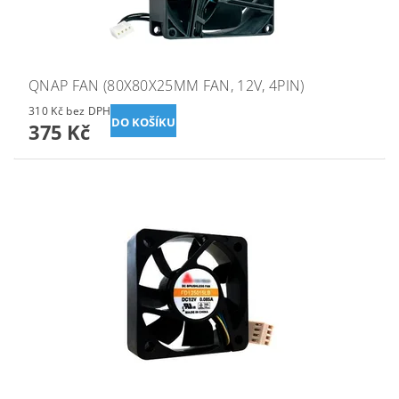
QNAP FAN (80X80X25MM FAN, 12V, 4PIN)
310 Kč bez DPH
375 Kč