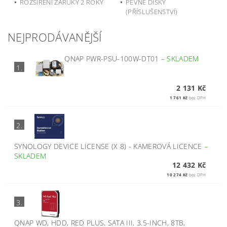
ROZŠÍŘENÍ ZÁRUKY 2 ROKY
PEVNÉ DISKY
(PŘÍSLUŠENSTVÍ)
NEJPRODÁVANĚJŠÍ
QNAP PWR-PSU-100W-DT01
–
SKLADEM
1.
2 131 Kč
1 761 Kč
bez DPH
2.
SYNOLOGY DEVICE LICENSE (X 8) - KAMEROVÁ LICENCE
–
SKLADEM
12 432 Kč
10 274 Kč
bez DPH
3.
QNAP WD, HDD, RED PLUS, SATA III, 3.5-INCH, 8TB,