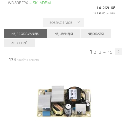
WD80EFPX
–
SKLADEM
14 269 Kč
11 793 Kč
bez DPH
ZOBRAZIT VÍCE
NEJPRODÁVANĚJŠÍ
NEJLEVNĚJŠÍ
NEJDRAŽŠÍ
ABECEDNĚ
1
...
2
3
15
174
položek celkem