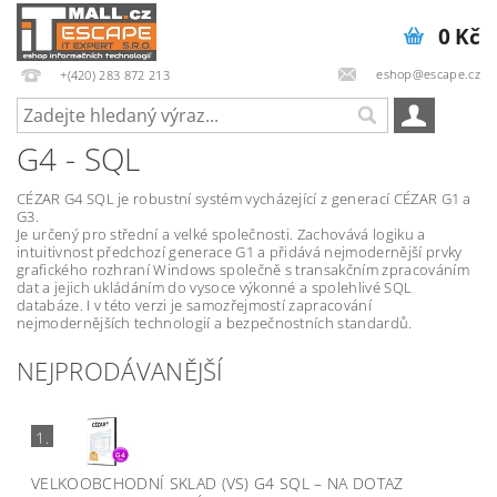
0 Kč
eshop@escape.cz
+(420) 283 872 213
G4 - SQL
CÉZAR G4 SQL je robustní systém vycházející z generací CÉZAR G1 a
G3.
Je určený pro střední a velké společnosti. Zachovává logiku a
intuitivnost předchozí generace G1 a přidává nejmodernější prvky
grafického rozhraní Windows společně s transakčním zpracováním
dat a jejich ukládáním do vysoce výkonné a spolehlivé SQL
databáze. I v této verzi je samozřejmostí zapracování
nejmodernějších technologií a bezpečnostních standardů.
NEJPRODÁVANĚJŠÍ
1.
VELKOOBCHODNÍ SKLAD (VS) G4 SQL
–
NA DOTAZ