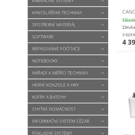
KAMEROVÉ SYSTÉMY
CANO
KANCELÁŘSKÁ TECHNIKA
Skla
SPOTŘEBNÍ MATERIÁL
Záruka
SOFTWARE
4 3
REPASOVANÉ POČÍTAČE
NOTEBOOKY
NÁŘADÍ A MĚŘÍCÍ TECHNIKA
HERNÍ KONZOLE A HRY
KUFRY A BATOHY
CHYTRÁ DOMÁCNOST
INFORMAČNÍ SYSTÉM CÉZAR
POKLADNÍ SYSTÉMY