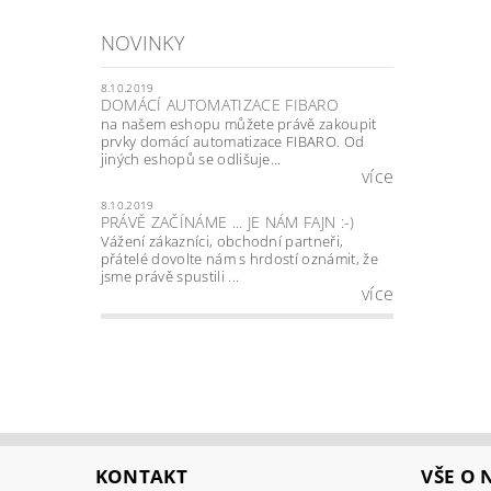
NOVINKY
8.10.2019
DOMÁCÍ AUTOMATIZACE FIBARO
na našem eshopu můžete právě zakoupit
prvky domácí automatizace FIBARO. Od
jiných eshopů se odlišuje...
více
8.10.2019
PRÁVĚ ZAČÍNÁME ... JE NÁM FAJN :-)
Vážení zákazníci, obchodní partneři,
přátelé dovolte nám s hrdostí oznámit, že
jsme právě spustili ...
více
KONTAKT
VŠE O