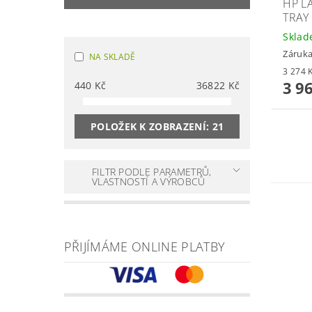
HP L
TRAY
Skla
Záruka
NA SKLADĚ
3 9
440
Kč
36822
Kč
POLOŽEK K ZOBRAZENÍ:
21
FILTR PODLE PARAMETRŮ,
VLASTNOSTÍ A VÝROBCŮ
PŘIJÍMÁME ONLINE PLATBY