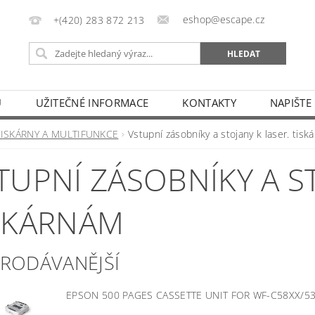
eshop@escape.cz
+(420) 283 872 213
U
UŽITEČNÉ INFORMACE
KONTAKTY
NAPIŠTE
TISKÁRNY A MULTIFUNKCE
Vstupní zásobníky a stojany k laser. tisk
TUPNÍ ZÁSOBNÍKY A ST
SKÁRNÁM
PRODÁVANĚJŠÍ
EPSON 500 PAGES CASSETTE UNIT FOR WF-C58XX/5