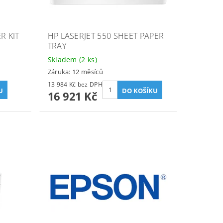
R KIT
HP LASERJET 550 SHEET PAPER
TRAY
Skladem
(2 ks)
Záruka: 12 měsíců
13 984 Kč bez DPH
16 921 Kč