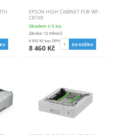
ITH
EPSON HIGH CABINET FOR WF-
C87XR
Skladem
(>5 ks)
Záruka: 12 měsíců
6 992 Kč bez DPH
8 460 Kč