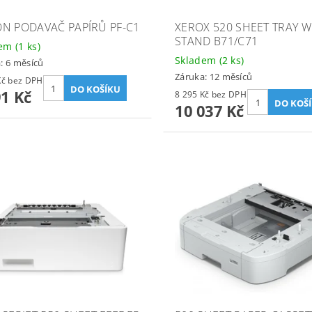
N PODAVAČ PAPÍRŮ PF-C1
XEROX 520 SHEET TRAY W
STAND B71/C71
dem
(1 ks)
Skladem
(2 ks)
: 6 měsíců
Záruka: 12 měsíců
3 629 Kč bez DPH
91 Kč
8 295 Kč bez DPH
10 037 Kč