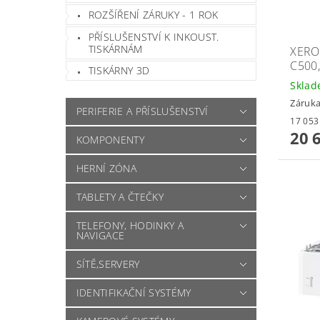
ROZŠÍŘENÍ ZÁRUKY - 1 ROK
PŘÍSLUŠENSTVÍ K INKOUST.
TISKÁRNÁM
XERO
C500,
TISKÁRNY 3D
Skla
Záruka
PERIFERIE A PŘÍSLUŠENSTVÍ
20 
KOMPONENTY
HERNÍ ZÓNA
TABLETY A ČTEČKY
TELEFONY, HODINKY A
NAVIGACE
SÍTĚ,SERVERY
IDENTIFIKAČNÍ SYSTÉMY