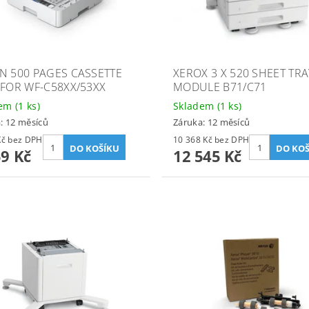
N 500 PAGES CASSETTE
XEROX 3 X 520 SHEET TRA
 FOR WF-C58XX/53XX
MODULE B71/C71
dem
(1 ks)
Skladem
(1 ks)
: 12 měsíců
Záruka: 12 měsíců
5 669 Kč bez DPH
10 368 Kč bez DPH
59 Kč
12 545 Kč