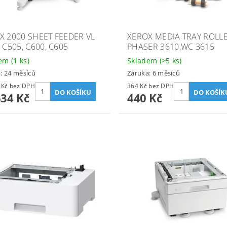
X 2000 SHEET FEEDER VL
XEROX MEDIA TRAY ROLLE
 C505, C600, C605
PHASER 3610,WC 3615
dem
(1 ks)
Skladem
(>5 ks)
: 24 měsíců
Záruka: 6 měsíců
17 053 Kč bez DPH
364 Kč bez DPH
634 Kč
440 Kč