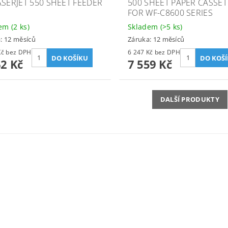
ASERJET 550 SHEET FEEDER
500 SHEET PAPER CASSET
FOR WF-C8600 SERIES
dem
(2 ks)
Skladem
(>5 ks)
: 12 měsíců
Záruka: 12 měsíců
3 274 Kč bez DPH
6 247 Kč bez DPH
62 Kč
7 559 Kč
DALŠÍ PRODUKTY