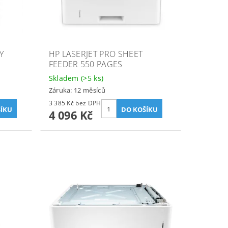
Y
HP LASERJET PRO SHEET
FEEDER 550 PAGES
Skladem
(>5 ks)
Záruka: 12 měsíců
3 385 Kč bez DPH
4 096 Kč