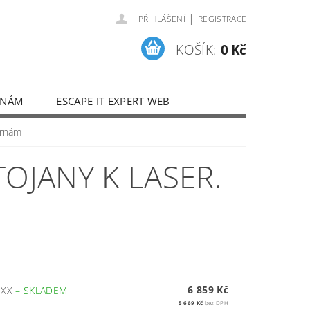
|
PŘIHLÁŠENÍ
REGISTRACE
KOŠÍK:
0 Kč
 NÁM
ESCAPE IT EXPERT WEB
árnám
OJANY K LASER.
6 859 Kč
3XX
–
SKLADEM
5 669 Kč
bez DPH