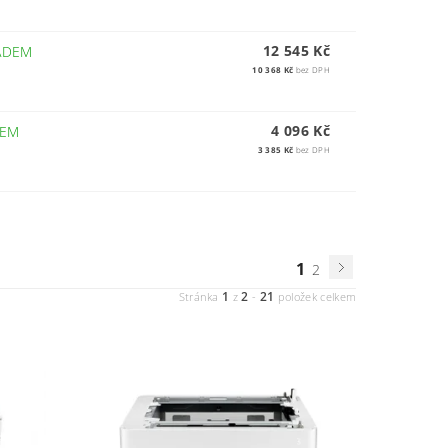
12 545 Kč
ADEM
10 368 Kč
bez DPH
4 096 Kč
DEM
3 385 Kč
bez DPH
1
2
1
2
21
Stránka
z
-
položek celkem