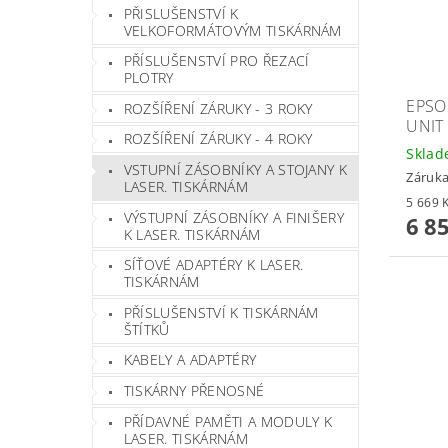
PŘISLUŠENSTVÍ K
VELKOFORMÁTOVÝM TISKÁRNÁM
PŘÍSLUŠENSTVÍ PRO ŘEZACÍ
PLOTRY
EPSO
ROZŠÍŘENÍ ZÁRUKY - 3 ROKY
UNIT
ROZŠÍŘENÍ ZÁRUKY - 4 ROKY
Skla
VSTUPNÍ ZÁSOBNÍKY A STOJANY K
Záruka
LASER. TISKÁRNÁM
VÝSTUPNÍ ZÁSOBNÍKY A FINIŠERY
6 8
K LASER. TISKÁRNÁM
SÍŤOVÉ ADAPTÉRY K LASER.
TISKÁRNÁM
PŘÍSLUŠENSTVÍ K TISKÁRNÁM
ŠTÍTKŮ
KABELY A ADAPTÉRY
TISKÁRNY PŘENOSNÉ
PŘÍDAVNÉ PAMĚTI A MODULY K
LASER. TISKÁRNÁM