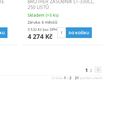
TE
BROTHER ZÁSOBNÍK LT-330CL,
250 LISTŮ
Skladem
(>5 ks)
Záruka: 6 měsíců
3 532 Kč bez DPH
4 274 Kč
1
2
1
2
21
Stránka
z
-
položek celkem