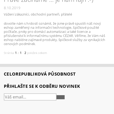
8.10.2019
Vážení zákazníci, obchodní partneři, přátelé
dovolte nám s hrdostí oznámit, že jsme právě spustili náš nový
eshop zaměřený na informační technologie, špičkové použité
počítače, prvky pro domácí automatizaci a také licence a
příslušenství k informačnímu systému CÉZAR. Věříme, že Vám náš
eshop nabídne zajímavé produkty, špičkové služby za vynikajících
cenových podmínek.
1
1
2
Stránka
z
-
položek celkem
CELOREPUBLIKOVÁ PŮSOBNOST
PŘIHLAŠTE SE K ODBĚRU NOVINEK
PŘIHLÁSIT
SE