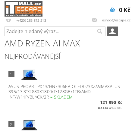
0 Kč
eshop@escape.cz
+(420) 283 872 213
AMD RYZEN AI MAX
NEJPRODÁVANĚJŠÍ
1.
ASUS PROART PX13/HN7306EA-OLED023XZ/AIMAXPLUS-
395/13,3"/2880X1800/T/128GB/1TB/AMD
INT/W11P/BLACK/2R
–
SKLADEM
121 990 Kč
100 818 Kč
bez DPH
2.