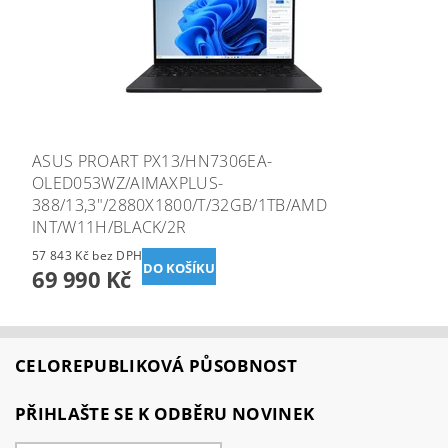
ASUS PROART PX13/HN7306EA-
OLED053WZ/AIMAXPLUS-
388/13,3"/2880X1800/T/32GB/1TB/AMD
INT/W11H/BLACK/2R
57 843 Kč bez DPH
69 990 Kč
CELOREPUBLIKOVÁ PŮSOBNOST
PŘIHLAŠTE SE K ODBĚRU NOVINEK