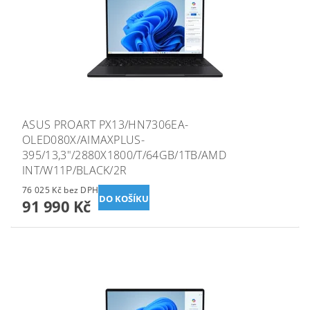
ASUS PROART PX13/HN7306EA-
OLED080X/AIMAXPLUS-
395/13,3"/2880X1800/T/64GB/1TB/AMD
INT/W11P/BLACK/2R
76 025 Kč bez DPH
91 990 Kč