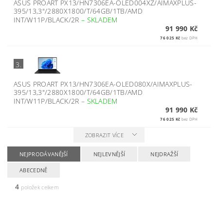
ASUS PROART PX13/HN7306EA-OLED004XZ/AIMAXPLUS-
395/13,3"/2880X1800/T/64GB/1TB/AMD
INT/W11P/BLACK/2R
–
SKLADEM
91 990 Kč
76 025 Kč
bez DPH
3.
ASUS PROART PX13/HN7306EA-OLED080X/AIMAXPLUS-
395/13,3"/2880X1800/T/64GB/1TB/AMD
INT/W11P/BLACK/2R
–
SKLADEM
91 990 Kč
76 025 Kč
bez DPH
ZOBRAZIT VÍCE
NEJPRODÁVANĚJŠÍ
NEJLEVNĚJŠÍ
NEJDRAŽŠÍ
ABECEDNĚ
4
položek celkem