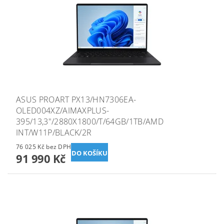
ASUS PROART PX13/HN7306EA-
OLED004XZ/AIMAXPLUS-
395/13,3"/2880X1800/T/64GB/1TB/AMD
INT/W11P/BLACK/2R
76 025 Kč bez DPH
91 990 Kč