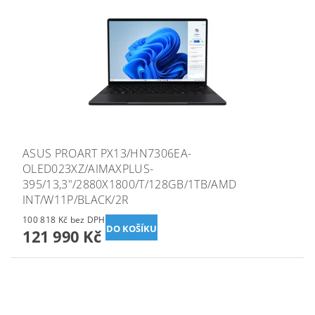
ASUS PROART PX13/HN7306EA-
OLED023XZ/AIMAXPLUS-
395/13,3"/2880X1800/T/128GB/1TB/AMD
INT/W11P/BLACK/2R
100 818 Kč bez DPH
121 990 Kč