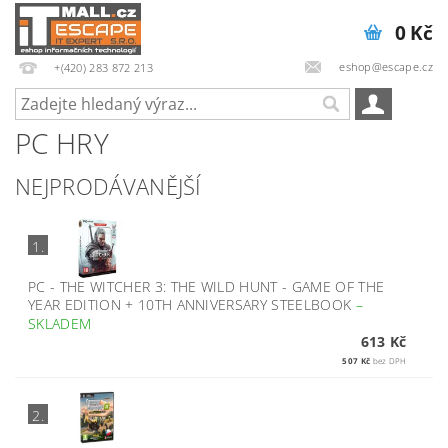
0 Kč
eshop@escape.cz
+(420) 283 872 213
PC HRY
NEJPRODÁVANĚJŠÍ
1.
PC - THE WITCHER 3: THE WILD HUNT - GAME OF THE
YEAR EDITION + 10TH ANNIVERSARY STEELBOOK
–
SKLADEM
613 Kč
507 Kč
bez DPH
2.