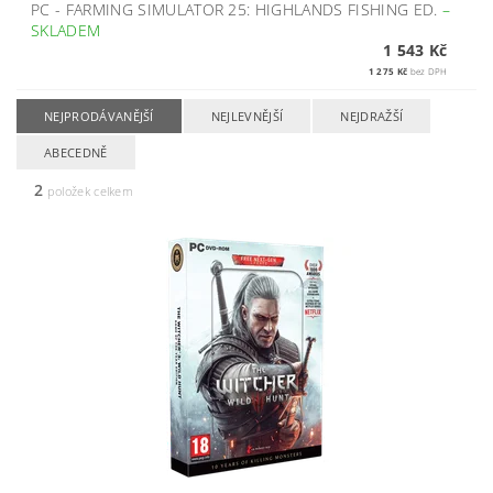
PC - FARMING SIMULATOR 25: HIGHLANDS FISHING ED.
–
SKLADEM
1 543 Kč
1 275 Kč
bez DPH
NEJPRODÁVANĚJŠÍ
NEJLEVNĚJŠÍ
NEJDRAŽŠÍ
ABECEDNĚ
2
položek celkem