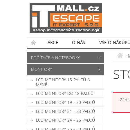
AKCE
O NÁS
VŠE O NÁKUP
POČÍTAČE A NOTEBOOKY
ST
MONITORY
LCD MONITORY 15 PALCŮ A
MÉNĚ
LCD MONITORY DO 18 PALCŮ
Zázna
LCD MONITORY 19 - 20 PALCŮ
LCD MONITORY 21 - 23 PALCŮ
LCD MONITORY 24 - 25 PALCŮ
LCD MONITORY 26 - 30 PALCŮ