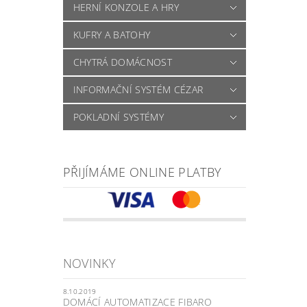
HERNÍ KONZOLE A HRY
KUFRY A BATOHY
CHYTRÁ DOMÁCNOST
INFORMAČNÍ SYSTÉM CÉZAR
POKLADNÍ SYSTÉMY
PŘIJÍMÁME ONLINE PLATBY
NOVINKY
8.10.2019
DOMÁCÍ AUTOMATIZACE FIBARO