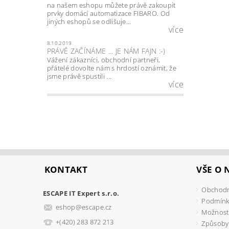
na našem eshopu můžete právě zakoupit
prvky domácí automatizace FIBARO. Od
jiných eshopů se odlišuje...
více
8.10.2019
PRÁVĚ ZAČÍNÁME ... JE NÁM FAJN :-)
Vážení zákazníci, obchodní partneři,
přátelé dovolte nám s hrdostí oznámit, že
jsme právě spustili ...
více
KONTAKT
VŠE O
Obchodn
ESCAPE IT Expert s.r.o.
Podmínk
eshop
@
escape.cz
Možnosti
+(420) 283 872 213
Způsoby