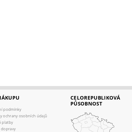
 NÁKUPU
CELOREPUBLIKOVÁ
PŮSOBNOST
í podmínky
y ochrany osobních údajů
 platby
 dopravy