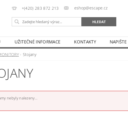
eshop@escape.cz
+(420) 283 872 213
U
UŽITEČNÉ INFORMACE
KONTAKTY
NAPIŠTE
MONITORY
Stojany
OJANY
my nebyly nalezeny...