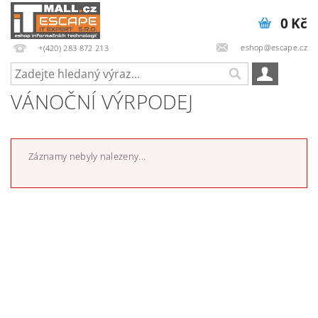
0 Kč
eshop@escape.cz
+(420) 283 872 213
VÁNOČNÍ VÝRPODEJ
Záznamy nebyly nalezeny...