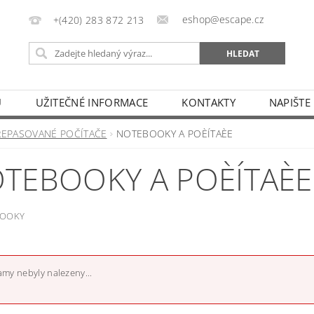
eshop@escape.cz
+(420) 283 872 213
U
UŽITEČNÉ INFORMACE
KONTAKTY
NAPIŠTE
REPASOVANÉ POČÍTAČE
NOTEBOOKY A POÈÍTAÈE
TEBOOKY A POÈÍTAÈE
BOOKY
my nebyly nalezeny...