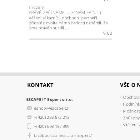
8.10.2019
PRÁVĚ ZAČÍNÁME ... JE NÁM FAJN :-)
Vážení zákazníci, obchodní partneři,
přátelé dovolte nám s hrdostí oznámit, že
jsme právě spustili ...
více
KONTAKT
VŠE O
Obchodn
ESCAPE IT Expert s.r.o.
Podmínk
eshop
@
escape.cz
Možnosti
+(420) 283 872 213
Způsoby
Vrácení 
+(420) 603 187 399
facebook.com/escapeitexpert/