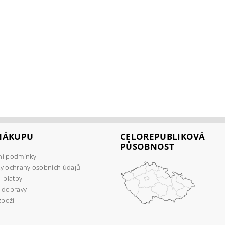
 NÁKUPU
CELOREPUBLIKOVÁ
PŮSOBNOST
í podmínky
y ochrany osobních údajů
 platby
 dopravy
zboží