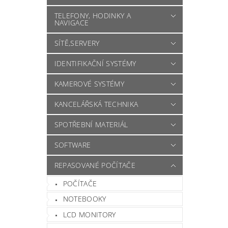
TELEFONY, HODINKY A
NAVIGACE
SÍTĚ,SERVERY
IDENTIFIKAČNÍ SYSTÉMY
KAMEROVÉ SYSTÉMY
KANCELÁŘSKÁ TECHNIKA
SPOTŘEBNÍ MATERIÁL
SOFTWARE
REPASOVANÉ POČÍTAČE
POČÍTAČE
NOTEBOOKY
LCD MONITORY