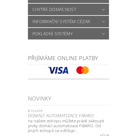
CHYTRÁ DOMÁCNOST
INFORMAČNÍ SYSTÉM CÉZAR
POKLADNÍ SYSTÉMY
PŘIJÍMÁME ONLINE PLATBY
NOVINKY
8.10.2019
DOMÁCÍ AUTOMATIZACE FIBARO
na našem eshopu můžete právě zakoupit
prvky domácí automatizace FIBARO. Od
jiných eshopů se odlišuje...
více