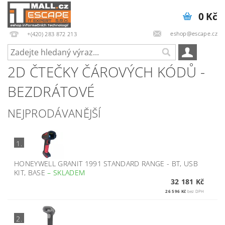
0 Kč
eshop@escape.cz
+(420) 283 872 213
2D ČTEČKY ČÁROVÝCH KÓDŮ -
BEZDRÁTOVÉ
NEJPRODÁVANĚJŠÍ
1.
HONEYWELL GRANIT 1991 STANDARD RANGE - BT, USB
KIT, BASE
–
SKLADEM
32 181 Kč
26 596 Kč
bez DPH
2.