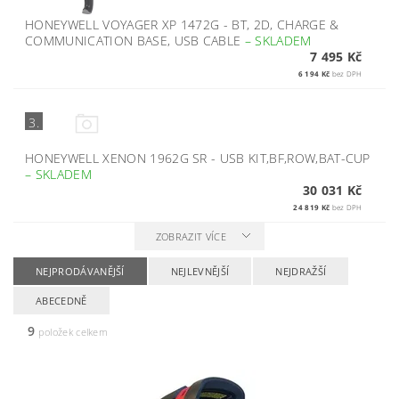
HONEYWELL VOYAGER XP 1472G - BT, 2D, CHARGE &
COMMUNICATION BASE, USB CABLE
–
SKLADEM
7 495 Kč
6 194 Kč
bez DPH
3.
HONEYWELL XENON 1962G SR - USB KIT,BF,ROW,BAT-CUP
–
SKLADEM
30 031 Kč
24 819 Kč
bez DPH
ZOBRAZIT VÍCE
NEJPRODÁVANĚJŠÍ
NEJLEVNĚJŠÍ
NEJDRAŽŠÍ
ABECEDNĚ
9
položek celkem