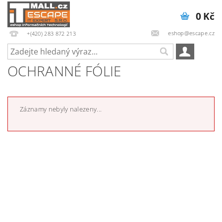
0 Kč
eshop@escape.cz
+(420) 283 872 213
OCHRANNÉ FÓLIE
Záznamy nebyly nalezeny...