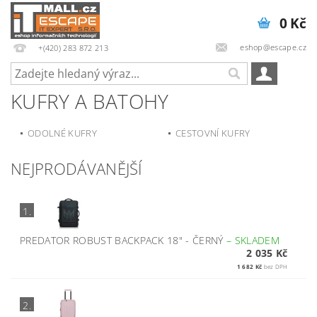
0 Kč
eshop@escape.cz
+(420) 283 872 213
KUFRY A BATOHY
ODOLNÉ KUFRY
CESTOVNÍ KUFRY
NEJPRODÁVANĚJŠÍ
1.
PREDATOR ROBUST BACKPACK 18" - ČERNÝ
–
SKLADEM
2 035 Kč
1 682 Kč
bez DPH
2.