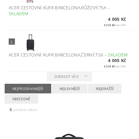
ACER CESTOVNÍ KUFR BARCELONA,RŮŽOVÝ,TSA
–
SKLADEM
4 005 Kč
3 310 Kč
bez DPH
3.
ACER CESTOVNÍ KUFR BARCELONA,ČERNÝ,TSA
–
SKLADEM
4 005 Kč
3 310 Kč
bez DPH
ZOBRAZIT VÍCE
NEJPRODÁVANĚJŠÍ
NEJLEVNĚJŠÍ
NEJDRAŽŠÍ
ABECEDNĚ
6
položek celkem