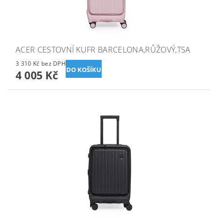
ACER CESTOVNÍ KUFR BARCELONA,RŮŽOVÝ,TSA
3 310 Kč bez DPH
4 005 Kč