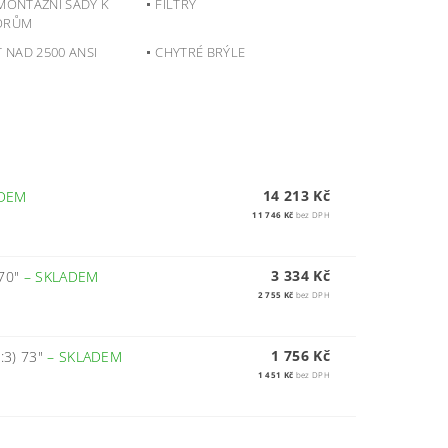
MONTÁŽNÍ SADY K
FILTRY
ORŮM
T NAD 2500 ANSI
CHYTRÉ BRÝLE
14 213 Kč
DEM
11 746 Kč
bez DPH
3 334 Kč
 70"
–
SKLADEM
2 755 Kč
bez DPH
1 756 Kč
:3) 73"
–
SKLADEM
1 451 Kč
bez DPH