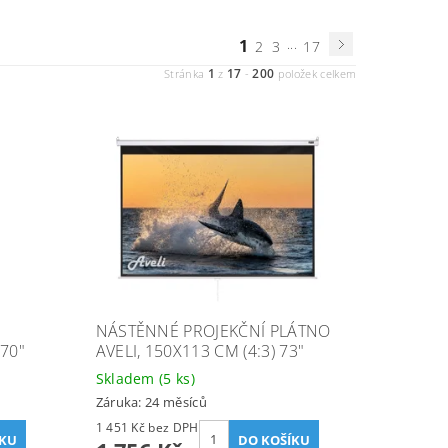
1
...
2
3
17
1
17
200
Stránka
z
-
položek celkem
NÁSTĚNNÉ PROJEKČNÍ PLÁTNO
 70"
AVELI, 150X113 CM (4:3) 73"
Skladem
(5 ks)
Záruka: 24 měsíců
1 451 Kč bez DPH