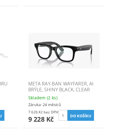
ORU
META RAY-BAN WAYFARER, AI
BRÝLE, SHINY BLACK, CLEAR
Skladem
(2 ks)
Záruka: 24 měsíců
7 626 Kč bez DPH
9 228 Kč