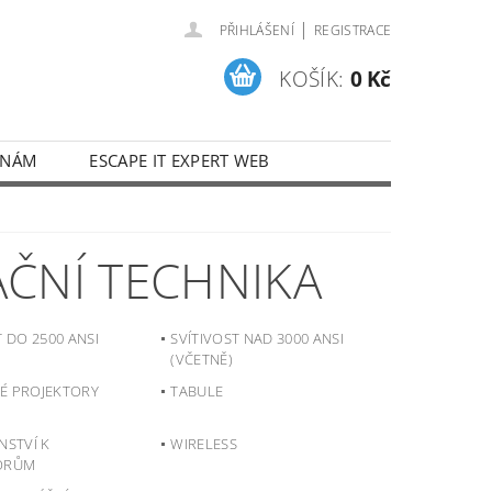
|
PŘIHLÁŠENÍ
REGISTRACE
KOŠÍK:
0 Kč
 NÁM
ESCAPE IT EXPERT WEB
AČNÍ TECHNIKA
T DO 2500 ANSI
SVÍTIVOST NAD 3000 ANSI
(VČETNĚ)
É PROJEKTORY
TABULE
NSTVÍ K
WIRELESS
ORŮM