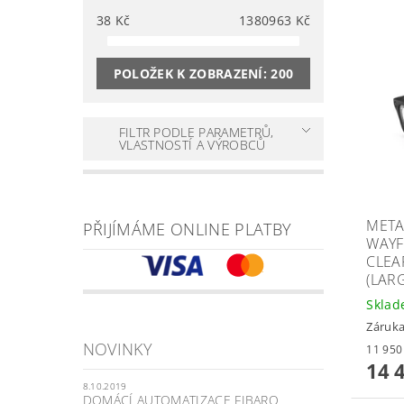
38
Kč
1380963
Kč
POLOŽEK K ZOBRAZENÍ:
200
FILTR PODLE PARAMETRŮ,
VLASTNOSTÍ A VÝROBCŮ
META
PŘIJÍMÁME ONLINE PLATBY
WAYF
CLEA
(LAR
Skla
Záruka
NOVINKY
14 
8.10.2019
DOMÁCÍ AUTOMATIZACE FIBARO