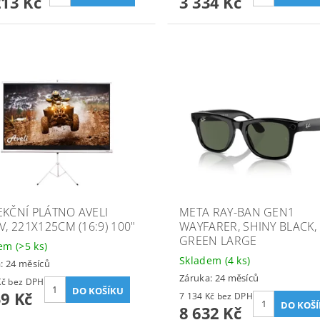
213 Kč
3 334 Kč
EKČNÍ PLÁTNO AVELI
META RAY-BAN GEN1
V, 221X125CM (16:9) 100"
WAYFARER, SHINY BLACK,
GREEN LARGE
dem
(>5 ks)
Skladem
(4 ks)
: 24 měsíců
Záruka: 24 měsíců
2 611 Kč bez DPH
59 Kč
7 134 Kč bez DPH
8 632 Kč