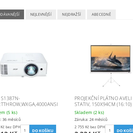
ODÁVANĚJŠÍ
NEJLEVNĚJŠÍ
NEJDRAŽŠÍ
ABECEDNĚ
 S1387N-
PROJEKČNÍ PLÁTNO AVELI
TTHROW,WXGA,4000ANSI
STATIV, 150X94CM (16:10)
dem
(5 ks)
Skladem
(2 ks)
: 36 měsíců
Záruka: 24 měsíců
11 746 Kč bez DPH
2 755 Kč bez DPH