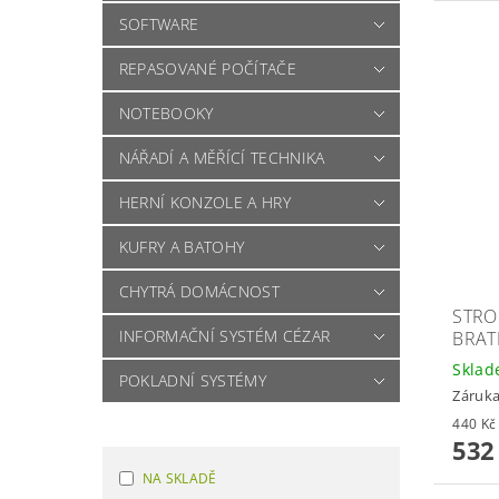
SOFTWARE
REPASOVANÉ POČÍTAČE
NOTEBOOKY
NÁŘADÍ A MĚŘÍCÍ TECHNIKA
HERNÍ KONZOLE A HRY
KUFRY A BATOHY
CHYTRÁ DOMÁCNOST
STRO
INFORMAČNÍ SYSTÉM CÉZAR
BRAT
Skla
POKLADNÍ SYSTÉMY
Záruka
532
NA SKLADĚ