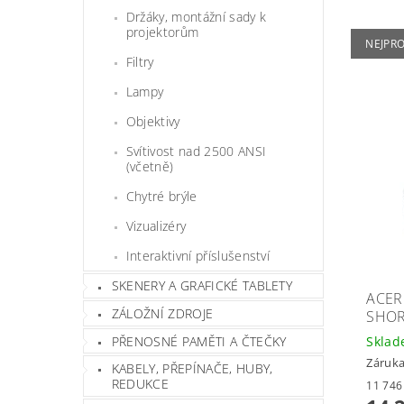
Držáky, montážní sady k
projektorům
NEJPR
Filtry
Lampy
Objektivy
Svítivost nad 2500 ANSI
(včetně)
Chytré brýle
Vizualizéry
Interaktivní příslušenství
SKENERY A GRAFICKÉ TABLETY
ACER
ZÁLOŽNÍ ZDROJE
SHOR
PŘENOSNÉ PAMĚTI A ČTEČKY
Skla
Záruka
KABELY, PŘEPÍNAČE, HUBY,
REDUKCE