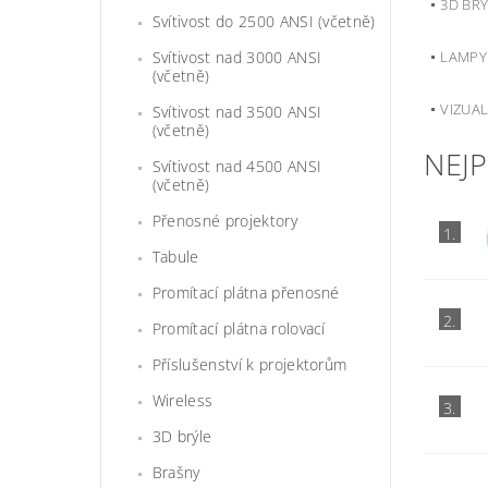
3D BR
Svítivost do 2500 ANSI (včetně)
Svítivost nad 3000 ANSI
LAMPY
(včetně)
VIZUAL
Svítivost nad 3500 ANSI
(včetně)
NEJ
Svítivost nad 4500 ANSI
(včetně)
Přenosné projektory
1.
Tabule
Promítací plátna přenosné
2.
Promítací plátna rolovací
Příslušenství k projektorům
Wireless
3.
3D brýle
Brašny