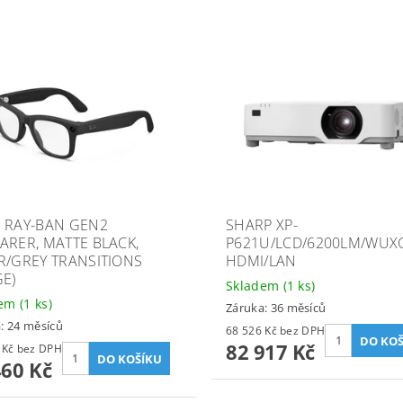
 RAY-BAN GEN2
SHARP XP-
ARER, MATTE BLACK,
P621U/LCD/6200LM/WUX
R/GREY TRANSITIONS
HDMI/LAN
GE)
Skladem
(1 ks)
dem
(1 ks)
Záruka: 36 měsíců
: 24 měsíců
68 526 Kč bez DPH
82 917 Kč
11 950 Kč bez DPH
460 Kč