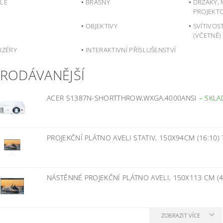
ÝLE
BRAŠNY
DRŽÁKY, 
PROJEKT
OBJEKTIVY
SVÍTIVOS
(VČETNĚ)
IZÉRY
INTERAKTIVNÍ PŘÍSLUŠENSTVÍ
PRODÁVANĚJŠÍ
ACER S1387N-SHORTTHROW,WXGA,4000ANSI
–
SKLA
PROJEKČNÍ PLÁTNO AVELI STATIV, 150X94CM (16:10)
NÁSTĚNNÉ PROJEKČNÍ PLÁTNO AVELI, 150X113 CM (4
ZOBRAZIT VÍCE