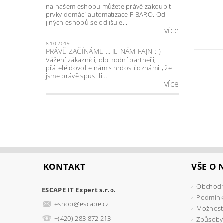
na našem eshopu můžete právě zakoupit
prvky domácí automatizace FIBARO. Od
jiných eshopů se odlišuje...
více
8.10.2019
PRÁVĚ ZAČÍNÁME ... JE NÁM FAJN :-)
Vážení zákazníci, obchodní partneři,
přátelé dovolte nám s hrdostí oznámit, že
jsme právě spustili ...
více
KONTAKT
VŠE O
Obchodn
ESCAPE IT Expert s.r.o.
Podmínk
eshop
@
escape.cz
Možnosti
+(420) 283 872 213
Způsoby