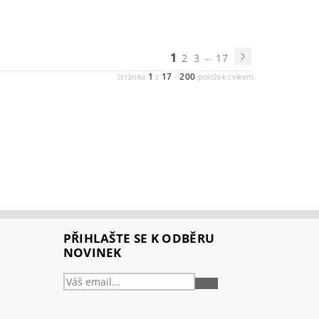
1
...
2
3
17
1
17
200
Stránka
z
-
položek celkem
PŘIHLAŠTE SE K ODBĚRU
NOVINEK
PŘIHLÁSIT
SE