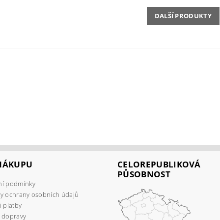
DALŠÍ PRODUKTY
 NÁKUPU
CELOREPUBLIKOVÁ
PŮSOBNOST
í podmínky
y ochrany osobních údajů
 platby
 dopravy