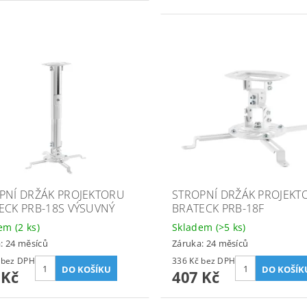
PNÍ DRŽÁK PROJEKTORU
STROPNÍ DRŽÁK PROJEKT
ECK PRB-18S VÝSUVNÝ
BRATECK PRB-18F
dem
(2 ks)
Skladem
(>5 ks)
: 24 měsíců
Záruka: 24 měsíců
440 Kč bez DPH
336 Kč bez DPH
 Kč
407 Kč