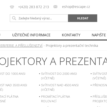
eshop@escape.cz
+(420) 283 872 213
U
UŽITEČNÉ INFORMACE
KONTAKTY
NAPIŠTE
PERIFERIE A PŘÍSLUŠENSTVÍ
Projektory a prezentační technika
OJEKTORY A PREZENT
OST DO 1000 ANSI
SVÍTIVOST DO 2000 ANSI
SVÍTIVOS
(VČETNĚ)
(VČETNĚ)
OST NAD 3500 ANSI
SVÍTIVOST NAD 4500 ANSI
PŘENOSN
Ě)
(VČETNĚ)
TACÍ PLÁTNA
PROMÍTACÍ PLÁTNA
PŘÍSLUŠE
SNÉ
ROLOVACÍ
PROJEKT