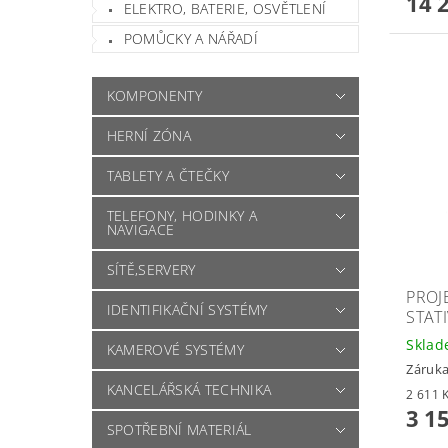
14 
ELEKTRO, BATERIE, OSVĚTLENÍ
POMŮCKY A NÁŘADÍ
KOMPONENTY
HERNÍ ZÓNA
TABLETY A ČTEČKY
TELEFONY, HODINKY A
NAVIGACE
SÍTĚ,SERVERY
PROJ
IDENTIFIKAČNÍ SYSTÉMY
STATI
Skla
KAMEROVÉ SYSTÉMY
Záruka
KANCELÁŘSKÁ TECHNIKA
3 1
SPOTŘEBNÍ MATERIÁL