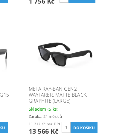
1 756 Kč
META RAY-BAN GEN2
 G15
WAYFARER, MATTE BLACK,
GRAPHITE (LARGE)
Skladem
(5 ks)
Záruka: 24 měsíců
11 212 Kč bez DPH
13 566 Kč