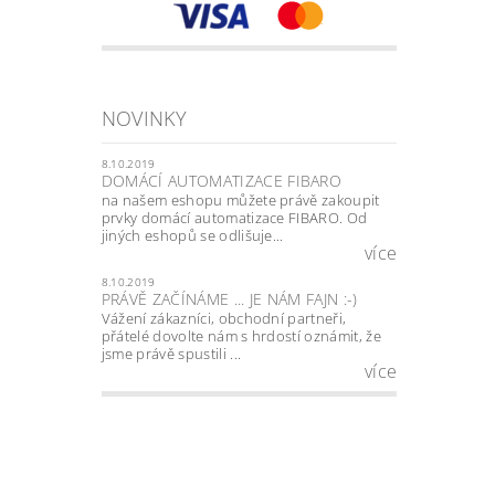
NOVINKY
8.10.2019
DOMÁCÍ AUTOMATIZACE FIBARO
na našem eshopu můžete právě zakoupit
prvky domácí automatizace FIBARO. Od
jiných eshopů se odlišuje...
více
8.10.2019
PRÁVĚ ZAČÍNÁME ... JE NÁM FAJN :-)
Vážení zákazníci, obchodní partneři,
přátelé dovolte nám s hrdostí oznámit, že
jsme právě spustili ...
více