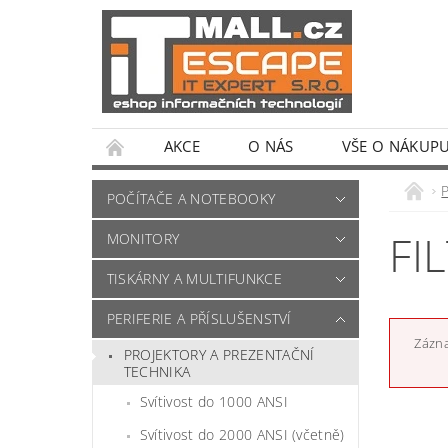
AKCE
O NÁS
VŠE O NÁKUP
POČÍTAČE A NOTEBOOKY
FI
MONITORY
TISKÁRNY A MULTIFUNKCE
PERIFERIE A PŘÍSLUŠENSTVÍ
Zázna
PROJEKTORY A PREZENTAČNÍ
TECHNIKA
Svítivost do 1000 ANSI
Svítivost do 2000 ANSI (včetně)