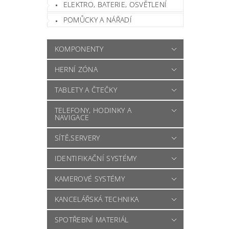
ELEKTRO, BATERIE, OSVĚTLENÍ
POMŮCKY A NÁŘADÍ
KOMPONENTY
HERNÍ ZÓNA
TABLETY A ČTEČKY
TELEFONY, HODINKY A
NAVIGACE
SÍTĚ,SERVERY
IDENTIFIKAČNÍ SYSTÉMY
KAMEROVÉ SYSTÉMY
KANCELÁŘSKÁ TECHNIKA
SPOTŘEBNÍ MATERIÁL