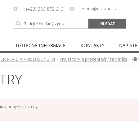
eshop@escape.cz
+(420) 283 872 213
U
UŽITEČNÉ INFORMACE
KONTAKTY
NAPIŠTE
PERIFERIE A PŘÍSLUŠENSTVÍ
Projektory a prezentační technika
Filt
LTRY
my nebyly nalezeny...