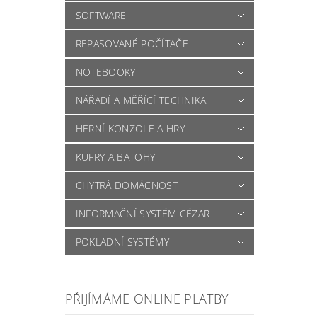
SOFTWARE
REPASOVANÉ POČÍTAČE
NOTEBOOKY
NÁŘADÍ A MĚŘÍCÍ TECHNIKA
HERNÍ KONZOLE A HRY
KUFRY A BATOHY
CHYTRÁ DOMÁCNOST
INFORMAČNÍ SYSTÉM CÉZAR
POKLADNÍ SYSTÉMY
PŘIJÍMÁME ONLINE PLATBY