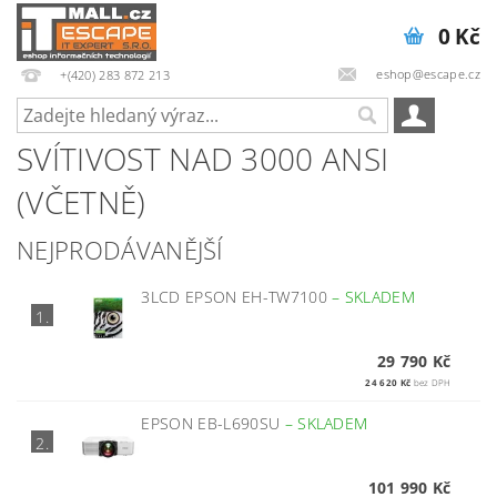
0 Kč
eshop@escape.cz
+(420) 283 872 213
SVÍTIVOST NAD 3000 ANSI
(VČETNĚ)
NEJPRODÁVANĚJŠÍ
3LCD EPSON EH-TW7100
–
SKLADEM
1.
29 790 Kč
24 620 Kč
bez DPH
EPSON EB-L690SU
–
SKLADEM
2.
101 990 Kč