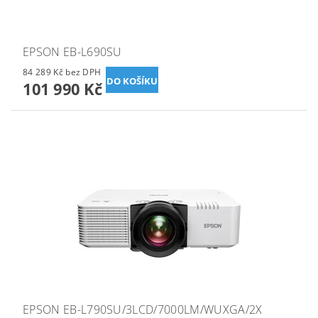
EPSON EB-L690SU
84 289 Kč bez DPH
101 990 Kč
EPSON EB-L790SU/3LCD/7000LM/WUXGA/2X