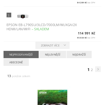
84 289 Kč
bez DPH
3.
EPSON EB-L790SU/3LCD/7000LM/WUXGA/2X
HDMI/LAN/WIFI
–
SKLADEM
114 991 Kč
95 034 Kč
bez DPH
ZOBRAZIT VÍCE
NEJPRODÁVANĚJŠÍ
NEJLEVNĚJŠÍ
NEJDRAŽŠÍ
ABECEDNĚ
1
2
13
položek celkem