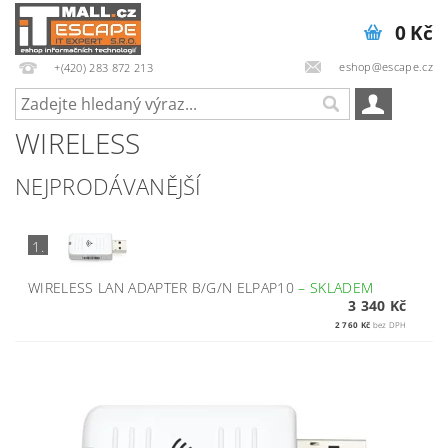
0 Kč
eshop@escape.cz
+(420) 283 872 213
WIRELESS
NEJPRODÁVANĚJŠÍ
1.
WIRELESS LAN ADAPTER B/G/N ELPAP10
–
SKLADEM
3 340 Kč
2 760 Kč
bez DPH