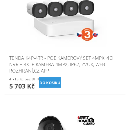
TENDA K4P-4TR - POE KAMEROVÝ SET 4MPX, 4CH
NVR + 4X IP KAMERA 4MPX, IP67, ZVUK, WEB.
ROZHRANÍ,CZ APP
4 713 Kč bez DPH
5 703 Kč