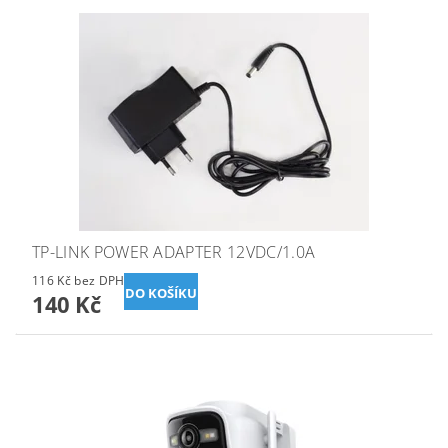
TP-LINK POWER ADAPTER 12VDC/1.0A
116 Kč bez DPH
140 Kč