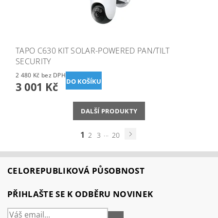
TAPO C630 KIT SOLAR-POWERED PAN/TILT
SECURITY
2 480 Kč bez DPH
3 001 Kč
DALŠÍ PRODUKTY
1
...
2
3
20
CELOREPUBLIKOVÁ PŮSOBNOST
PŘIHLAŠTE SE K ODBĚRU NOVINEK