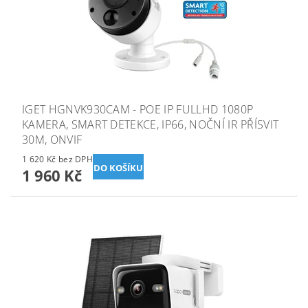
IGET HGNVK930CAM - POE IP FULLHD 1080P
KAMERA, SMART DETEKCE, IP66, NOČNÍ IR PŘÍSVIT
30M, ONVIF
1 620 Kč bez DPH
1 960 Kč