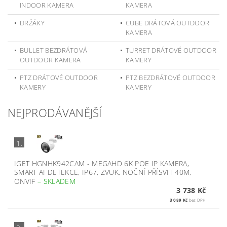
INDOOR KAMERA
KAMERA
DRŽÁKY
CUBE DRÁTOVÁ OUTDOOR
KAMERA
BULLET BEZDRÁTOVÁ
TURRET DRÁTOVÉ OUTDOOR
OUTDOOR KAMERA
KAMERY
PTZ DRÁTOVÉ OUTDOOR
PTZ BEZDRÁTOVÉ OUTDOOR
KAMERY
KAMERY
NEJPRODÁVANĚJŠÍ
1.
IGET HGNHK942CAM - MEGAHD 6K POE IP KAMERA,
SMART AI DETEKCE, IP67, ZVUK, NOČNÍ PŘÍSVIT 40M,
ONVIF
–
SKLADEM
3 738 Kč
3 089 Kč
bez DPH