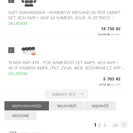
2.
IGET HGNVK88604 - KAMEROVÝ MEGAHD 6K POE SMART
SET, 8CH NVR + 4XIP 6K KAMERA, ZVUK, AI DETEKCE
–
SKLADEM
18 730 Kč
15 479 Kč
bez DPH
3.
TENDA K4P-4TR - POE KAMEROVÝ SET 4MPX, 4CH NVR +
4X IP KAMERA 4MPX, IP67, ZVUK, WEB. ROZHRANÍ,CZ APP
–
SKLADEM
5 703 Kč
4 713 Kč
bez DPH
ZOBRAZIT VÍCE
NEJPRODÁVANĚJŠÍ
NEJLEVNĚJŠÍ
NEJDRAŽŠÍ
ABECEDNĚ
1
...
2
3
20
233