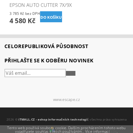
EPSON AUTO CUTTER 7X/9X
3 785 Kč bez DPH
4 580 Kč
CELOREPUBLIKOVÁ PŮSOBNOST
PŘIHLAŠTE SE K ODBĚRU NOVINEK
PŘIHLÁSIT
SE
www.escape.cz
2026 ©
iTMALL.CZ - eshop informačních technologií
, všechna práva vyhrazena
Tento web používá soubory cookie. Dalším procházením tohoto webu
Vytvořil Shoptet
vyjadřujete souhlas s jejich používáním.. Více informací
zde
.