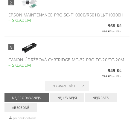
2.
EPSON MAINTENANCE PRO SC-F10000/R5010(L)/F10000H
–
SKLADEM
968 Kč
800 Kč
bez DPH
3.
CANON ÚDRŽBOVÁ CARTRIDGE MC-32 PRO TC-20/TC-20M
–
SKLADEM
949 Kč
784 Kč
bez DPH
ZOBRAZIT VÍCE
NEJPRODÁVANĚJŠÍ
NEJLEVNĚJŠÍ
NEJDRAŽŠÍ
ABECEDNĚ
4
položek celkem