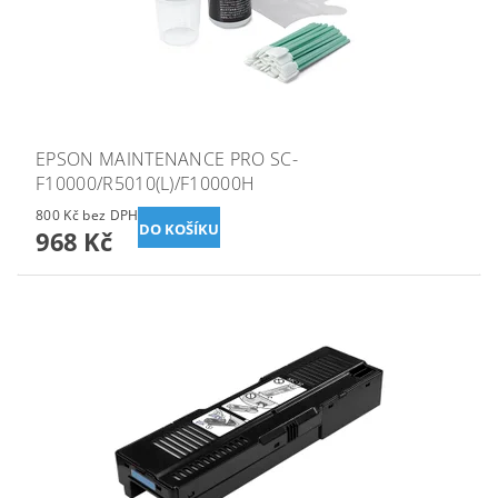
EPSON MAINTENANCE PRO SC-
F10000/R5010(L)/F10000H
800 Kč bez DPH
968 Kč