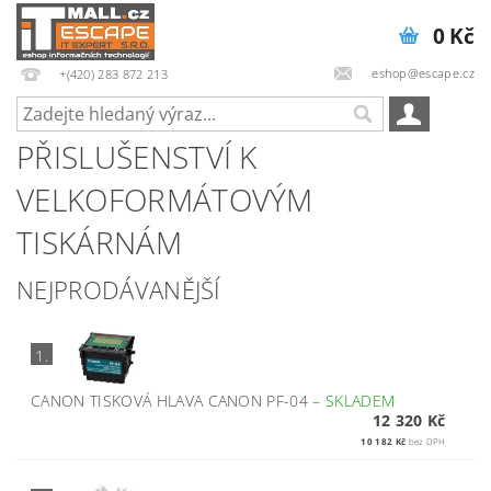
0 Kč
eshop@escape.cz
+(420) 283 872 213
PŘISLUŠENSTVÍ K
VELKOFORMÁTOVÝM
TISKÁRNÁM
NEJPRODÁVANĚJŠÍ
1.
CANON TISKOVÁ HLAVA CANON PF-04
–
SKLADEM
12 320 Kč
10 182 Kč
bez DPH